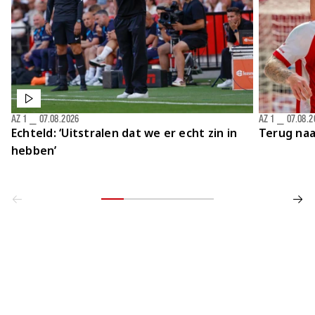
AZ 1
⎯
07.08.2026
AZ 1
⎯
07.08.2
Echteld: ‘Uitstralen dat we er echt zin in
Terug naa
hebben’