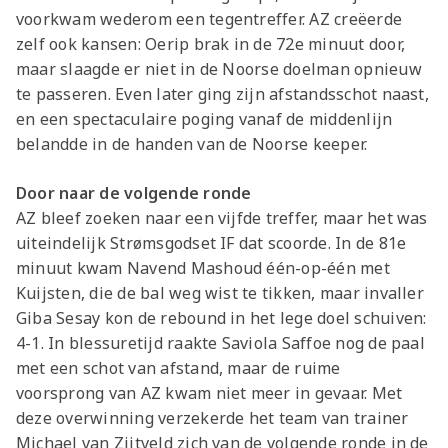
voorkwam wederom een tegentreffer. AZ creëerde
zelf ook kansen: Oerip brak in de 72e minuut door,
maar slaagde er niet in de Noorse doelman opnieuw
te passeren. Even later ging zijn afstandsschot naast,
en een spectaculaire poging vanaf de middenlijn
belandde in de handen van de Noorse keeper.
Door naar de volgende ronde
AZ bleef zoeken naar een vijfde treffer, maar het was
uiteindelijk Strømsgodset IF dat scoorde. In de 81e
minuut kwam Navend Mashoud één-op-één met
Kuijsten, die de bal weg wist te tikken, maar invaller
Giba Sesay kon de rebound in het lege doel schuiven:
4-1. In blessuretijd raakte Saviola Saffoe nog de paal
met een schot van afstand, maar de ruime
voorsprong van AZ kwam niet meer in gevaar. Met
deze overwinning verzekerde het team van trainer
Michael van Zijtveld zich van de volgende ronde in de