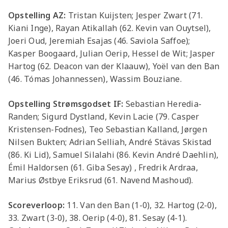
Opstelling AZ:
Tristan Kuijsten; Jesper Zwart (71.
Kiani Inge), Rayan Atikallah (62. Kevin van Ouytsel),
Joeri Oud, Jeremiah Esajas (46. Saviola Saffoe);
Kasper Boogaard, Julian Oerip, Hessel de Wit; Jasper
Hartog (62. Deacon van der Klaauw), Yoël van den Ban
(46. Tómas Johannessen), Wassim Bouziane.
Opstelling Strømsgodset IF:
Sebastian Heredia-
Randen; Sigurd Dystland, Kevin Lacie (79. Casper
Kristensen-Fodnes), Teo Sebastian Kalland, Jørgen
Nilsen Bukten; Adrian Selliah, André Stävas Skistad
(86. Ki Lid), Samuel Silalahi (86. Kevin André Daehlin),
Émil Haldorsen (61. Giba Sesay) , Fredrik Ardraa,
Marius Østbye Eriksrud (61. Navend Mashoud).
Scoreverloop:
11. Van den Ban (1-0), 32. Hartog (2-0),
33. Zwart (3-0), 38. Oerip (4-0), 81. Sesay (4-1).