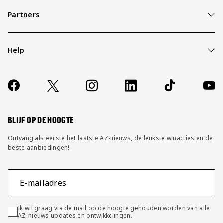
Partners
Help
Over ons
Contact
Socials
https://www.facebook.com/AZAlkmaar
X
Instagram
LinkedIn
TikTok
YouT
FAQ
Wijzig privacy instellingen
BLIJF OP DE HOOGTE
Ontvang als eerste het laatste AZ-nieuws, de leukste winacties en de
beste aanbiedingen!
E-mailadres
Ik wil graag via de mail op de hoogte gehouden worden van alle
AZ-nieuws updates en ontwikkelingen.