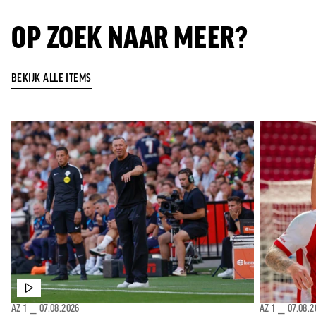
OP ZOEK NAAR MEER?
BEKIJK ALLE ITEMS
AZ 1
⎯
07.08.2026
AZ 1
⎯
07.08.2