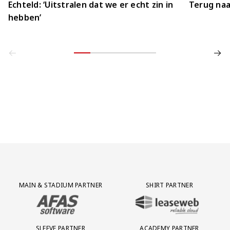
Echteld: ‘Uitstralen dat we er echt zin in
Terug naa
hebben’
Partner Logos Grid
MAIN & STADIUM PARTNER
SHIRT PARTNER
BEZOEK ONZE MAIN & STADIUM PARTNER AFAS SOFTWARE
BEZOEK ONZE SHIRT PARTNER LEAS
SLEEVE PARTNER
ACADEMY PARTNER