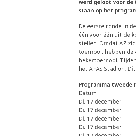
werd geloot voor de
staan op het program
De eerste ronde in d
één voor één uit de 
stellen.
Omdat AZ zich
toernooi,
hebben de A
bekertoernooi. Tijde
het AFAS Stadion. Di
Programma tweede 
Datum
Di. 17 decemb
Di. 17 december
Di. 17 december 
Di. 17 december 2
Di. 17 dece