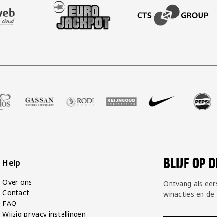
AFAS SOFTWARE
T PARTNER LEASEWEB
BEZOEK ONZE SLEEVE PARTNER EUROJACKPOT
BEZOEK ONZE ACADEM
balshop
er Zell Gerlos
onze partner Gassan
Bezoek onze partner Rodi Media
Bezoek onze partner Reijngoud
Bezoek onze partner Nike
Bezoek onze partner
Bezoek onz
B
BLIJF OP 
Help
Over ons
Ontvang als eer
Contact
winacties en de
FAQ
Wijzig privacy instellingen