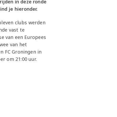
ijden in deze ronde
nd je hieronder.
ebleven clubs werden
nde vast te
ase van een Europees
wee van het
en FC Groningen in
er om 21:00 uur.
d
C
ard
d