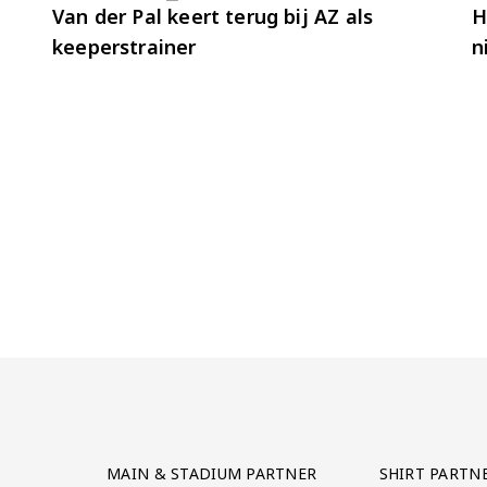
Van der Pal keert terug bij AZ als
H
keeperstrainer
n
Partner Logos Grid
MAIN & STADIUM PARTNER
SHIRT PARTN