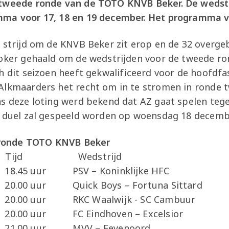
 tweede ronde van de TOTO KNVB Beker. De wedstr
ma voor 17, 18 en 19 december. Het programma vi
e strijd om de KNVB Beker zit erop en de 32 overg
koker gehaald om de wedstrijden voor de tweede ro
 dit seizoen heeft gekwalificeerd voor de hoofdf
lkmaarders het recht om in te stromen in ronde t
ns deze loting werd bekend dat AZ gaat spelen teg
t duel zal gespeeld worden op woensdag 18 decemb
ronde TOTO KNVB Beker
 Tijd Wedstrij
er 18.45 uur PSV – Koninklijke HF
 20.00 uur Quick Boys – Fortuna Sitt
20.00 uur RKC Waalwijk - SC Cambuur
0.00 uur FC Eindhoven – Excelsior
mber 21.00 uur MVV – Feyenoor