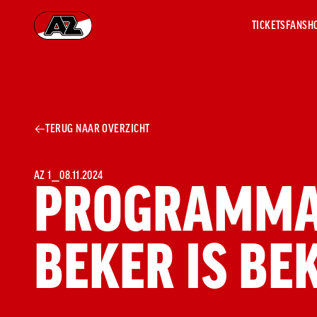
TICKETS
FANSH
Ga naar onze homepage
AZ 1
OVER
TERUG NAAR OVERZICHT
AZ
Hist
Seiz
Prij
AZ 1
⎯
08.11.2024
PROGRAMMA
Nieu
Jaar
Sele
BEKER IS BE
Medi
Weds
Onz
cult