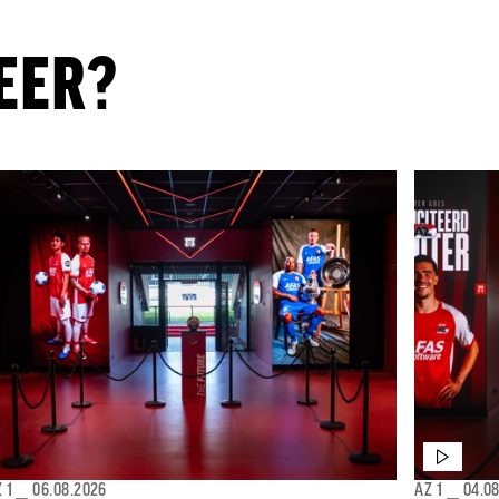
EER?
 1
⎯
06.08.2026
AZ 1
⎯
04.0