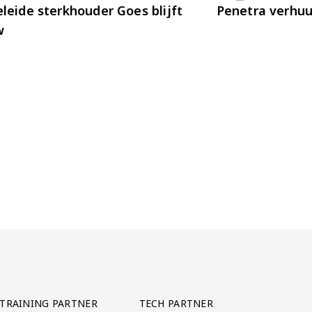
leide sterkhouder Goes blijft
Penetra verhu
w
TRAINING PARTNER
TECH PARTNER