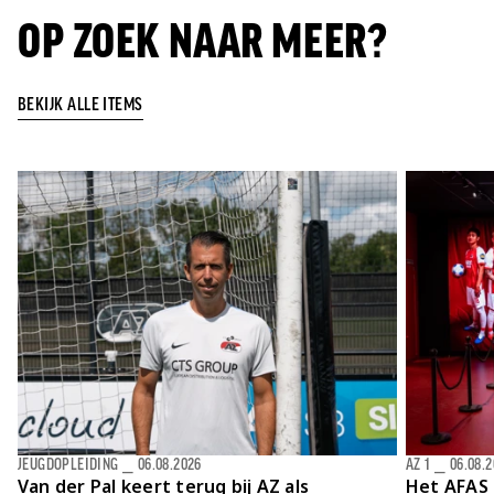
OP ZOEK NAAR MEER?
BEKIJK ALLE ITEMS
JEUGDOPLEIDING
⎯
06.08.2026
AZ 1
⎯
06.08.
Van der Pal keert terug bij AZ als
Het AFAS 