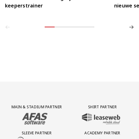
keeperstrainer
nieuwe se
Partner Logos Grid
MAIN & STADIUM PARTNER
SHIRT PARTNER
BEZOEK ONZE MAIN & STADIUM PARTNER AFAS SOFTWARE
BEZOEK ONZE SHIRT PARTNER LEAS
SLEEVE PARTNER
ACADEMY PARTNER
BEZOEK ONZE SLEEVE PARTNER EUROJACKPOT