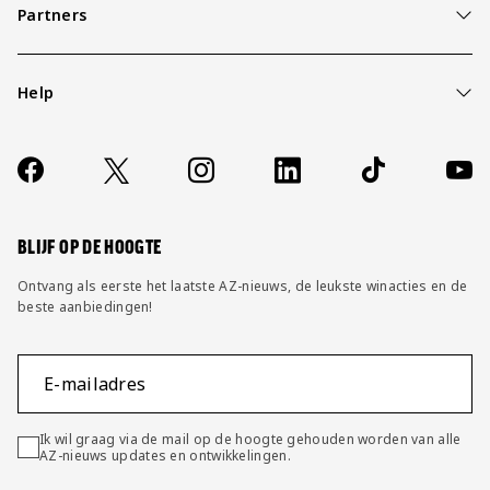
Partners
Help
Over ons
Contact
Socials
https://www.facebook.com/AZAlkmaar
X
Instagram
LinkedIn
TikTok
YouT
FAQ
Wijzig privacy instellingen
BLIJF OP DE HOOGTE
Ontvang als eerste het laatste AZ-nieuws, de leukste winacties en de
beste aanbiedingen!
E-mailadres
Ik wil graag via de mail op de hoogte gehouden worden van alle
AZ-nieuws updates en ontwikkelingen.