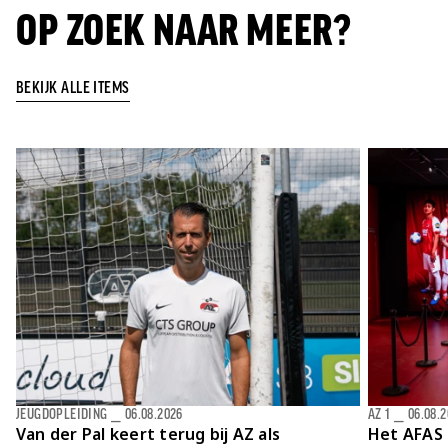
OP ZOEK NAAR MEER?
BEKIJK ALLE ITEMS
JEUGDOPLEIDING
⎯
06.08.2026
AZ 1
⎯
06.08.
Van der Pal keert terug bij AZ als
Het AFAS 