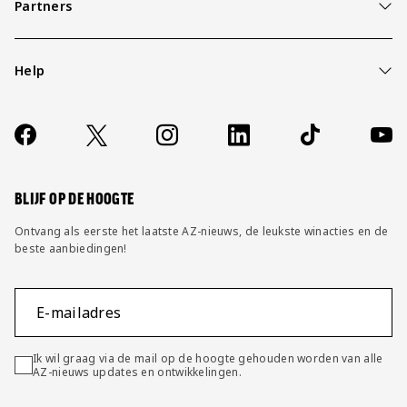
Partners
Help
Over ons
Contact
Socials
https://www.facebook.com/AZAlkmaar
X
Instagram
LinkedIn
TikTok
YouT
FAQ
Wijzig privacy instellingen
BLIJF OP DE HOOGTE
Ontvang als eerste het laatste AZ-nieuws, de leukste winacties en de
beste aanbiedingen!
E-mailadres
Ik wil graag via de mail op de hoogte gehouden worden van alle
AZ-nieuws updates en ontwikkelingen.