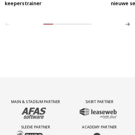
keeperstrainer
nieuwe se
Partner Logos Grid
MAIN & STADIUM PARTNER
SHIRT PARTNER
BEZOEK ONZE MAIN & STADIUM PARTNER AFAS SOFTWARE
BEZOEK ONZE SHIRT PARTNER LEAS
SLEEVE PARTNER
ACADEMY PARTNER
BEZOEK ONZE SLEEVE PARTNER EUROJACKPOT