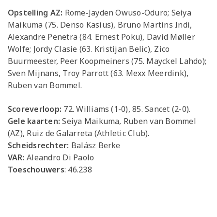
Opstelling AZ:
Rome-Jayden Owuso-Oduro; Seiya
Maikuma (75. Denso Kasius), Bruno Martins Indi,
Alexandre Penetra (84. Ernest Poku), David Møller
Wolfe; Jordy Clasie (63.
Kristijan Belic), Zico
Buurmeester, Peer Koopmeiners (75. Mayckel Lahdo);
Sven Mijnans, Troy Parrott (63. Mexx Meerdink),
Ruben van Bommel.
Scoreverloop:
72. Williams (1-0), 85. Sancet (2-0).
Gele kaarten:
Seiya Maikuma, Ruben van Bommel
(AZ), Ruiz de Galarreta (Athletic Club).
Scheidsrechter:
Balász Berke
VAR:
Aleandro Di Paolo
Toeschouwers
: 46.238