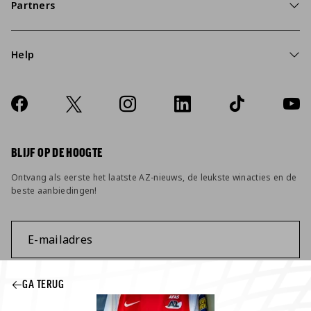
Partners
Help
Over ons
Contact
Socials
https://www.facebook.com/AZAlkmaar
X
Instagram
LinkedIn
TikTok
YouT
FAQ
Wijzig privacy instellingen
BLIJF OP DE HOOGTE
Ontvang als eerste het laatste AZ-nieuws, de leukste winacties en de
beste aanbiedingen!
E-mailadres
Ik wil graag via de mail op de hoogte gehouden worden van alle
GA TERUG
AZ-nieuws updates en ontwikkelingen.