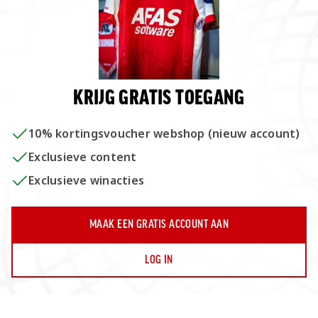
Door je te abonneren gaat u akkoord met ons
privacybeleid
en geeft
u toestemming om updates van ons te ontvangen.
INSCHRIJVEN
KRIJG GRATIS TOEGANG
10% kortingsvoucher webshop (nieuw account)
Overig
© 2026 AZ. All rights reserved.
Exclusieve content
Privacy
Exclusieve winacties
Disclaimer
Voorwaarden
Cookies
Stadion- en cameratoezicht
MAAK EEN GRATIS ACCOUNT AAN
LOG IN