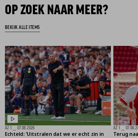
OP ZOEK NAAR MEER?
BEKIJK ALLE ITEMS
AZ 1
⎯
07.08.2026
AZ 1
⎯
07.08.2
Echteld: ‘Uitstralen dat we er echt zin in
Terug naa