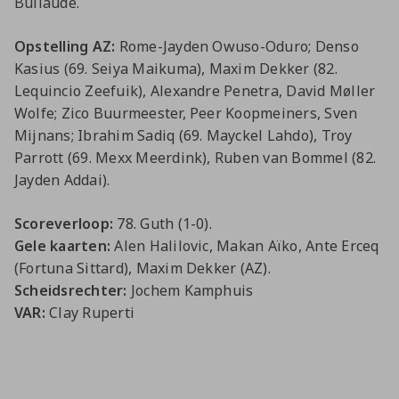
Bullaude.
Jong AZ
Seizoenkaart
Opstelling AZ:
Rome-Jayden Owuso-Oduro; Denso
Kasius (69. Seiya Maikuma), Maxim Dekker (82.
Lequincio Zeefuik), Alexandre Penetra, David Møller
Wolfe; Zico Buurmeester, Peer Koopmeiners, Sven
Mijnans; Ibrahim Sadiq (69. Mayckel Lahdo), Troy
Parrott (69. Mexx Meerdink), Ruben van Bommel (82.
Jayden Addai).
Scoreverloop:
78. Guth (1-0).
Gele kaarten:
Alen Halilovic, Makan Aïko, Ante Erceq
(Fortuna Sittard), Maxim Dekker (AZ).
Scheidsrechter:
Jochem Kamphuis
VAR:
Clay Ruperti