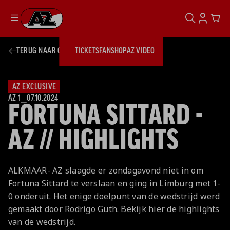
ZOEKEN
ACCOUN
CAR
Ga naar onze homepage
TERUG NAAR OVERZICHT
TICKETS
FANSHOP
AZ VIDEO
ZOEKEN
Zoeken
Sluiten
TICKETS
FANSHOP
AZ EXCLUSIVE
AZ VIDEO
TICKETS
BUSINESS
AZ 1
⎯
07.10.2024
FORTUNA SITTARD -
BUSINESS
AZ // HIGHLIGHTS
AZ 1
AZ Business
Wat is AZ
Kees Kist
Bestel je
ALKMAAR- AZ slaagde er zondagavond niet in om
Business?
Hospitality
Lounge
AZ
seizoenkaart
Fortuna Sittard te verslaan en ging in Limburg met 1-
AZ Business
Georg Kessler
VROUWEN
NIEUWS
TEAMS
CLUB & FANS
JEUGDOPLEIDING
Nieuws
0 onderuit. Het enige doelpunt van de wedstrijd werd
Exposure
Events
Lounge
Teams
gemaakt door Rodrigo Guth. Bekijk hier de highlights
Partnership
JONG AZ
Losse tickets
Skybox
Club & Fans
van de wedstrijd.