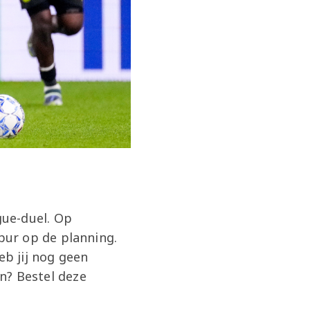
gue-duel. Op
pur op de planning.
b jij nog geen
jn? Bestel deze