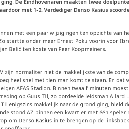
 ging. De Eindhovenaren maakten twee doelpunte
aardoor met 1-2. Verdediger Denso Kasius scoord
nen met een paar wijzigingen ten opzichte van het
 Zo startte onder meer Ernest Poku voorin voor Ibr
ijan Belić ten koste van Peer Koopmeiners.
V zijn normaliter niet de makkelijkste van de comp
loeg heel snel met tien man komt te staan. En dat 
 eigen AFAS Stadion. Binnen twaalf minuten moest
treding op Guus Til, zo oordeelde leidsman Allard
il enigszins makkelijk naar de grond ging, hield d
nde stond AZ binnen een kwartier met één speler 
op om Denso Kasius in te brengen op de linksback
or opofferen.