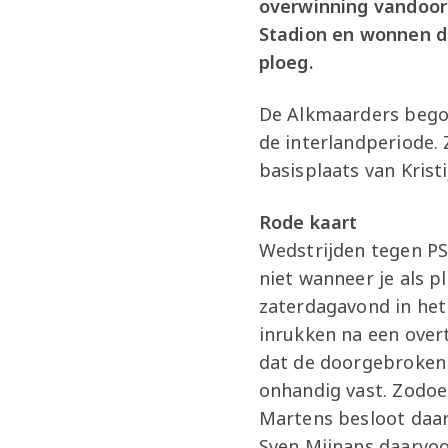
overwinning vandoor
Stadion en wonnen d
ploeg.
De Alkmaarders begon
de interlandperiode.
basisplaats van Krist
Rode kaart
Wedstrijden tegen PS
niet wanneer je als p
zaterdagavond in het
inrukken na een over
dat de doorgebroken T
onhandig vast. Zodoe
Martens besloot daar
Sven Mijnans daarvo