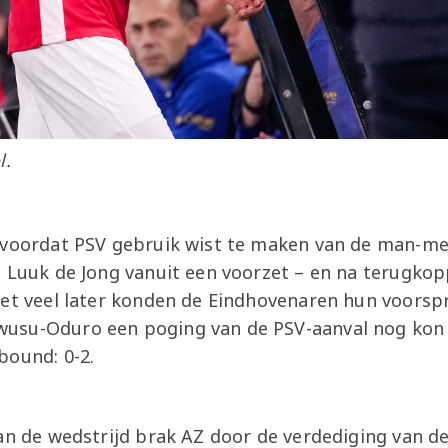
l.
 voordat PSV gebruik wist te maken van de man-mee
 Luuk de Jong vanuit een voorzet – en na terugkopp
iet veel later konden de Eindhovenaren hun voors
usu-Oduro een poging van de PSV-aanval nog kon
ebound: 0-2.
van de wedstrijd brak AZ door de verdediging van d