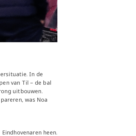
rsituatie. In de
en van Til – de bal
prong uitbouwen.
 pareren, was Noa
e Eindhovenaren heen.