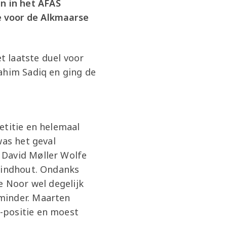
n in het AFAS
e voor de Alkmaarse
 laatste duel voor
ahim Sadiq en ging de
etitie en helemaal
was het geval
 David Møller Wolfe
 Lindhout. Ondanks
e Noor wel degelijk
minder. Maarten
-positie en moest