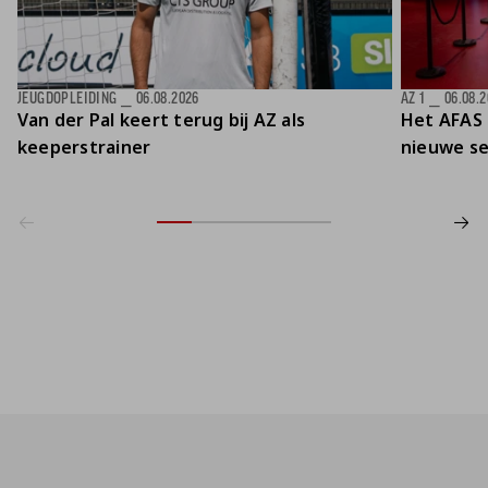
JEUGDOPLEIDING
⎯
06.08.2026
AZ 1
⎯
06.08.
Van der Pal keert terug bij AZ als
Het AFAS 
keeperstrainer
nieuwe se