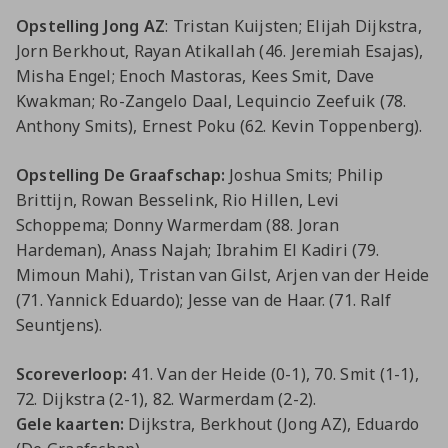
Jong AZ
Opstelling Jong AZ
: Tristan Kuijsten; Elijah Dijkstra,
Seizoenkaart
Jorn Berkhout, Rayan Atikallah (46. Jeremiah Esajas),
Misha Engel; Enoch Mastoras, Kees Smit, Dave
Kwakman; Ro-Zangelo Daal, Lequincio Zeefuik (78.
Anthony Smits), Ernest Poku (62. Kevin Toppenberg).
Opstelling De Graafschap:
Joshua Smits; Philip
Brittijn, Rowan Besselink, Rio Hillen, Levi
Schoppema; Donny Warmerdam (88. Joran
Hardeman), Anass Najah; Ibrahim El Kadiri (79.
Mimoun Mahi), Tristan van Gilst, Arjen van der Heide
(71. Yannick Eduardo); Jesse van de Haar. (71. Ralf
Seuntjens).
Scoreverloop:
41. Van der Heide (0-1), 70. Smit (1-1),
72. Dijkstra (2-1), 82. Warmerdam (2-2).
Gele kaarten:
Dijkstra, Berkhout (Jong AZ), Eduardo