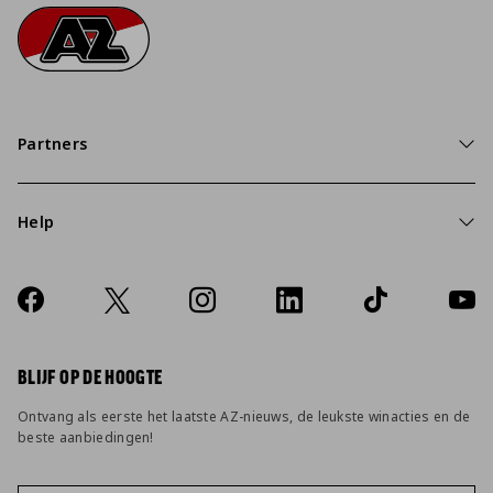
Footer
Ga naar onze homepage
Partners
Help
Over ons
Contact
Socials
https://www.facebook.com/AZAlkmaar
X
Instagram
LinkedIn
TikTok
YouT
FAQ
Wijzig privacy instellingen
BLIJF OP DE HOOGTE
Ontvang als eerste het laatste AZ-nieuws, de leukste winacties en de
beste aanbiedingen!