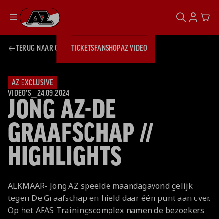
ZOEKEN
ACCOUN
CAR
Ga naar onze homepage
TERUG NAAR OVERZICHT
TICKETS
FANSHOP
AZ VIDEO
ZOEKEN
Zoeken
Sluiten
TICKETS
FANSHOP
AZ EXCLUSIVE
AZ VIDEO
TICKETS
BUSINESS
VIDEO'S
⎯
24.09.2024
JONG AZ-DE
BUSINESS
GRAAFSCHAP //
AZ 1
AZ Business
HIGHLIGHTS
Wat is AZ
Kees Kist
Bestel je
Business?
Hospitality
Lounge
AZ
seizoenkaart
AZ Business
Georg Kessler
VROUWEN
NIEUWS
TEAMS
CLUB & FANS
JEUGDOPLEIDING
Nieuws
ALKMAAR- Jong AZ speelde maandagavond gelijk
Exposure
Events
Lounge
Teams
tegen De Graafschap en hield daar één punt aan over.
Partnership
JONG AZ
Losse tickets
Skybox
Club & Fans
Op het AFAS Trainingscomplex namen de bezoekers