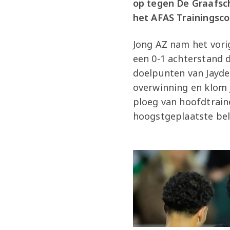
op tegen De Graafsc
het AFAS Trainingsc
Jong AZ nam het vori
een 0-1 achterstand 
doelpunten van Jayde
overwinning en klom J
ploeg van hoofdtraine
hoogstgeplaatste bel