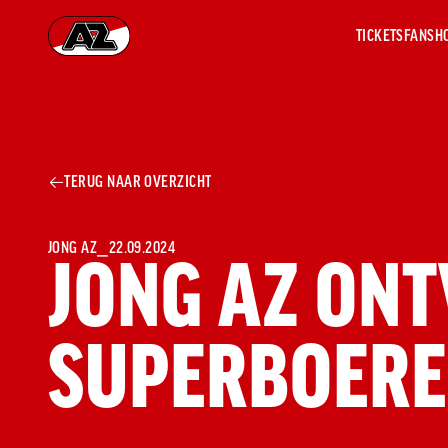
TICKETS
FANSH
Ga naar onze homepage
AZ 1
OVER
TERUG NAAR OVERZICHT
AZ
Hist
Seiz
Prij
JONG AZ
⎯
22.09.2024
JONG AZ ON
Nieu
Jaar
Sele
SUPERBOER
Medi
Weds
Onz
cult