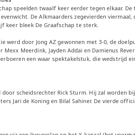
chap speelden twaalf keer eerder tegen elkaar. De 
n evenwicht. De Alkmaarders zegevierden viermaal,
jf keer bleek De Graafschap te sterk.
tie werd door Jong AZ gewonnen met 3-0, de doel
r Mexx Meerdink, Jayden Addai en Damienus Revers
erboeren een waar spektakelstuk, die wedstrijd ei
.
 door scheidsrechter Rick Sturm. Hij zal worden b
ers Jari de Koning en Bilal Sahiner. De vierde offici
lgen via een liveverslag op het X-kanaal (het voorma