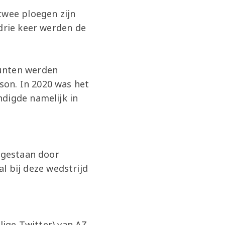
twee ploegen zijn
 drie keer werden de
punten werden
on. In 2020 was het
ndigde namelijk in
ijgestaan door
al bij deze wedstrijd
lige Twitter) van AZ