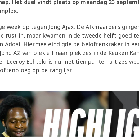
hap. Het duel vindt plaats op maandag 23 septemb
omplex.
ge week op tegen Jong Ajax.
De Alkmaarders ginge
de rust in, maar kwamen in de tweede helft goed t
n Addai. Hiermee eindigde de beloftenkraker in een
ong AZ van plek elf naar plek zes in de Keuken Ka
r Leeroy Echteld is nu met tien punten uit zes we
oftenploeg op de ranglijst.