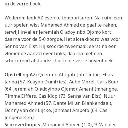
in de verre hoek.
Wederom leek AZ even te temporiseren. Na ruim een
uur spelen wist Mahamed Ahmed de paal te raken,
terwijl invaller Jeremiah Oladoyinbo Ojomo kort
daarna voor de 5-0 zorgde. Het slotakkoord was voor
Senna van Elst. Hij scoorde tweemaal: eerst na een
vloeiende aanval over links, daarna met een
schitterend afstandsschot in de verre bovenhoek.
Opstelling AZ:
Quenten Attigah; Job Tiebie, Elias
Janoa (57. Keayon Dumfries), Aebe Morel, Lars Boer
(64. Jeremiah Oladoyinbo Ojomo); Amani Imhangbe,
Timme Elffers, Cas Klop (73. Senna van Elst); Nuur
Mahamed Ahmed (57. Dante Milan Blankendaal),
Donny van der Lijcke, Jahmael Ampofo (64. Cas
Jongeneelen).
Scoreverloop:
5. Mahamed Ahmed (1-0), 9. Van der