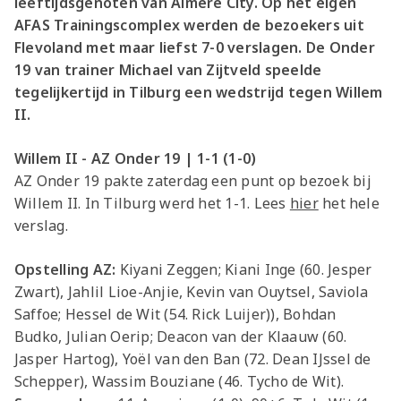
leeftijdsgenoten van Almere City. Op het eigen
AFAS Trainingscomplex werden de bezoekers uit
Flevoland met maar liefst 7-0 verslagen. De Onder
19 van trainer Michael van Zijtveld speelde
tegelijkertijd in Tilburg een wedstrijd tegen Willem
II.
Willem II - AZ Onder 19 | 1-1 (1-0)
AZ Onder 19 pakte zaterdag een punt op bezoek bij
Willem II. In Tilburg werd het 1-1. Lees
hier
het hele
verslag.
Opstelling AZ:
Kiyani Zeggen; Kiani Inge (60. Jesper
Zwart), Jahlil Lioe-Anjie, Kevin van Ouytsel, Saviola
Saffoe; Hessel de Wit (54. Rick Luijer)), Bohdan
Budko, Julian Oerip; Deacon van der Klaauw (60.
Jasper Hartog), Yoël van den Ban (72. Dean IJssel de
Schepper), Wassim Bouziane (46. Tycho de Wit).