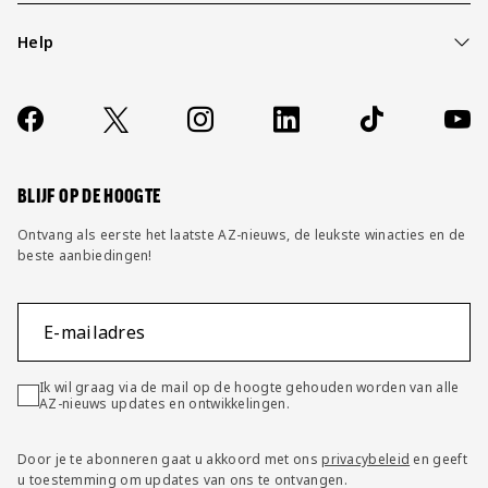
Help
Over ons
Contact
Socials
https://www.facebook.com/AZAlkmaar
X
Instagram
LinkedIn
TikTok
YouT
FAQ
Wijzig privacy instellingen
BLIJF OP DE HOOGTE
Ontvang als eerste het laatste AZ-nieuws, de leukste winacties en de
beste aanbiedingen!
E-mailadres
Ik wil graag via de mail op de hoogte gehouden worden van alle
AZ-nieuws updates en ontwikkelingen.
Door je te abonneren gaat u akkoord met ons
privacybeleid
en geeft
u toestemming om updates van ons te ontvangen.