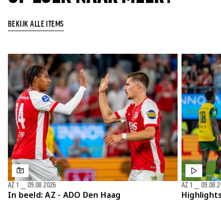
BEKIJK ALLE ITEMS
AZ 1
⎯
09.08.2026
AZ 1
⎯
09.08.
In beeld: AZ - ADO Den Haag
Highlight