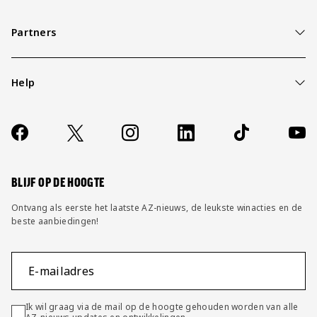
Partners
Help
Over ons
Contact
Socials
https://www.facebook.com/AZAlkmaar
X
Instagram
LinkedIn
TikTok
YouT
FAQ
Wijzig privacy instellingen
BLIJF OP DE HOOGTE
Ontvang als eerste het laatste AZ-nieuws, de leukste winacties en de
beste aanbiedingen!
E-mailadres
Ik wil graag via de mail op de hoogte gehouden worden van alle