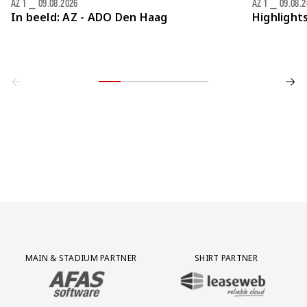
AZ 1
⎯
09.08.2026
AZ 1
⎯
09.08.
In beeld: AZ - ADO Den Haag
Highlight
Partner Logos Grid
MAIN & STADIUM PARTNER
SHIRT PARTNER
BEZOEK ONZE MAIN & STADIUM PARTNER AFAS SOFTWARE
BEZOEK ONZE SHIRT PARTNER LEAS