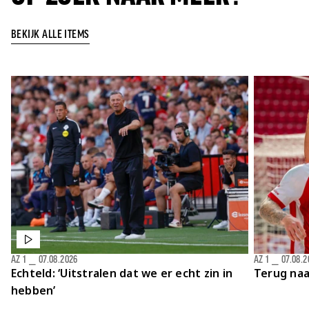
BEKIJK ALLE ITEMS
AZ 1
⎯
07.08.2026
AZ 1
⎯
07.08.2
Echteld: ‘Uitstralen dat we er echt zin in
Terug naa
hebben’