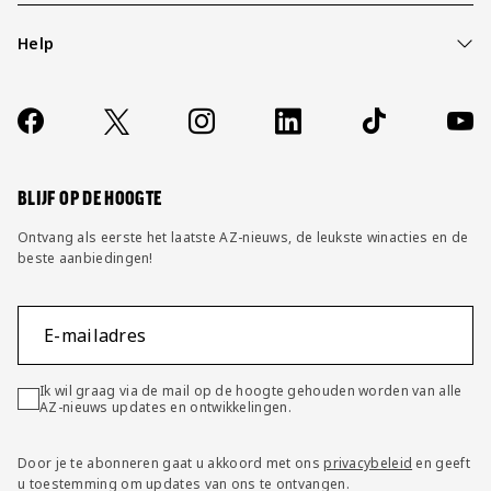
Help
Over ons
Contact
Socials
https://www.facebook.com/AZAlkmaar
X
Instagram
LinkedIn
TikTok
YouT
FAQ
Wijzig privacy instellingen
BLIJF OP DE HOOGTE
Ontvang als eerste het laatste AZ-nieuws, de leukste winacties en de
beste aanbiedingen!
E-mailadres
Ik wil graag via de mail op de hoogte gehouden worden van alle
AZ-nieuws updates en ontwikkelingen.
Door je te abonneren gaat u akkoord met ons
privacybeleid
en geeft
u toestemming om updates van ons te ontvangen.