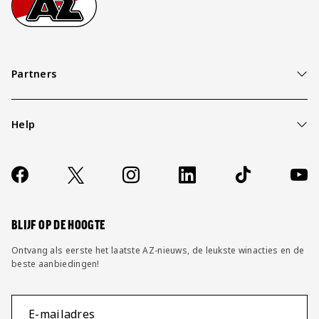
Partners
Help
Over ons
Contact
Socials
https://www.facebook.com/AZAlkmaar
X
Instagram
LinkedIn
TikTok
YouT
FAQ
Wijzig privacy instellingen
BLIJF OP DE HOOGTE
Ontvang als eerste het laatste AZ-nieuws, de leukste winacties en de
beste aanbiedingen!
E-mailadres