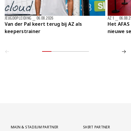
JEUGDOPLEIDING
⎯
06.08.2026
AZ 1
⎯
06.08.
Van der Pal keert terug bij AZ als
Het AFAS 
keeperstrainer
nieuwe se
Partner Logos Grid
MAIN & STADIUM PARTNER
SHIRT PARTNER