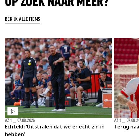
OP ZOEK NAAR MEER?
Jong AZ
Seizoenkaart
BEKIJK ALLE ITEMS
AZ 1
⎯
07.08.2026
AZ 1
⎯
07.08.2
Echteld: ‘Uitstralen dat we er echt zin in
Terug naa
hebben’