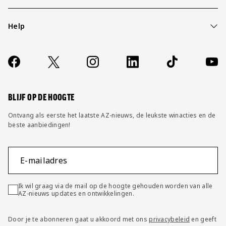
Help
Over ons
Contact
Socials
https://www.facebook.com/AZAlkmaar
X
Instagram
LinkedIn
TikTok
YouT
FAQ
Wijzig privacy instellingen
BLIJF OP DE HOOGTE
Ontvang als eerste het laatste AZ-nieuws, de leukste winacties en de
beste aanbiedingen!
E-mailadres
Ik wil graag via de mail op de hoogte gehouden worden van alle
AZ-nieuws updates en ontwikkelingen.
Door je te abonneren gaat u akkoord met ons
privacybeleid
en geeft