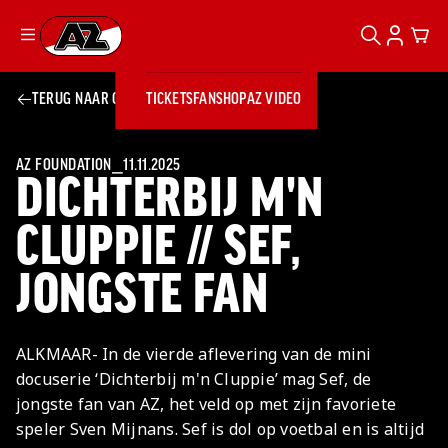
ZOEKEN
ACCOUN
CAR
Ga naar onze homepage
TERUG NAAR OVERZICHT
TICKETS
FANSHOP
AZ VIDEO
ZOEKEN
Zoeken
Sluiten
TICKETS
FANSHOP
AZ FOUNDATION
⎯
11.11.2025
DICHTERBIJ M'N
AZ VIDEO
TICKETS
BUSINESS
BUSINESS
CLUPPIE // SEF,
JONGSTE FAN
AZ 1
AZ Business
Wat is AZ
Kees Kist
Bestel je
Business?
Hospitality
Lounge
AZ
seizoenkaart
ALKMAAR- In de vierde aflevering van de mini
AZ Business
Georg Kessler
VROUWEN
NIEUWS
TEAMS
CLUB & FANS
JEUGDOPLEIDING
Nieuws
docuserie ‘Dichterbij m'n Cluppie’ mag Sef, de
Exposure
Events
Lounge
Teams
jongste fan van AZ, het veld op met zijn favoriete
Partnership
JONG AZ
Losse tickets
Skybox
Club & Fans
speler Sven Mijnans. Sef is dol op voetbal en is altijd