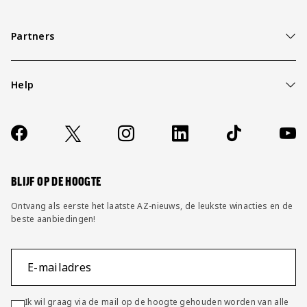
Partners
Help
Over ons
Contact
Socials
https://www.facebook.com/AZAlkmaar
X
Instagram
LinkedIn
TikTok
YouT
FAQ
Wijzig privacy instellingen
BLIJF OP DE HOOGTE
Ontvang als eerste het laatste AZ-nieuws, de leukste winacties en de
beste aanbiedingen!
E-mailadres
Ik wil graag via de mail op de hoogte gehouden worden van alle