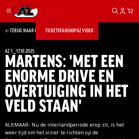
ZOEKEN
ACCOUN
CAR
Ga naar onze homepage
TERUG NAAR OVERZICHT
TICKETS
FANSHOP
AZ VIDEO
ZOEKEN
Zoeken
Sluiten
TICKETS
FANSHOP
AZ 1
⎯
17.10.2025
MARTENS: 'MET EEN
AZ VIDEO
TICKETS
BUSINESS
BUSINESS
ENORME DRIVE EN
OVERTUIGING IN HET
AZ 1
AZ Business
Wat is AZ
Kees Kist
Bestel je
VELD STAAN'
Business?
Hospitality
Lounge
AZ
seizoenkaart
AZ Business
Georg Kessler
VROUWEN
NIEUWS
TEAMS
CLUB & FANS
JEUGDOPLEIDING
Nieuws
Exposure
Events
Lounge
Teams
ALKMAAR- Nu de interlandperiode erop zit, is het
Partnership
JONG AZ
Losse tickets
Skybox
Club & Fans
weer tijd om het vizier te richten op de