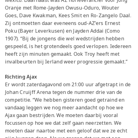
Mexico. Daarnaast was AZ hofleverancier voor Jong
Oranje met Rome-Jayden Owusu-Oduro, Wouter
Goes, Dave Kwakman, Kees Smit en Ro-Zangelo Daal.
Zij ontmoetten daar eveneens oud-AZ’ers Ernest
Poku (Bayer Leverkusen) en Jayden Addai (Como
1907). “Bij de jongens die wel wedstrijden hebben
gespeeld, is het grotendeels goed verlopen. Iedereen
heeft zijn minuten gemaakt. Ook Troy heeft met
invalbeurten bij Ierland weer progressie gemaakt.”
Richting Ajax
Er wordt zaterdagavond om 21:00 uur afgetrapt in de
Johan Cruijff Arena tegen de nummer drie van de
competitie. “We hebben gisteren goed getraind en
vandaag leggen we nog meer aandacht op hoe we
Ajax gaan bestrijden. We moeten daarbij vooral
focussen op hoe we dat zelf gaan neerzetten. We
moeten daar naartoe met een geloof dat we ze echt