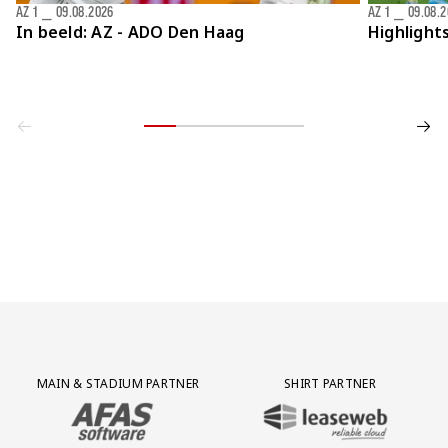
AZ 1
⎯
09.08.2026
AZ 1
⎯
09.08.
In beeld: AZ - ADO Den Haag
Highlight
Partner Logos Grid
MAIN & STADIUM PARTNER
SHIRT PARTNER
BEZOEK ONZE MAIN & STADIUM PARTNER AFAS SOFTWARE
BEZOEK ONZE SHIRT PARTNER LEAS