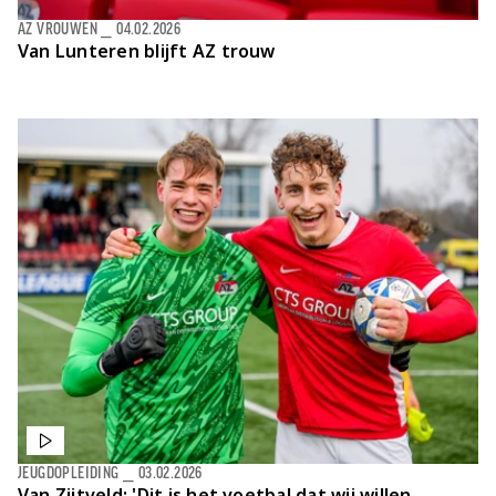
AZ VROUWEN
⎯
04.02.2026
Van Lunteren blijft AZ trouw
JEUGDOPLEIDING
⎯
03.02.2026
Van Zijtveld: 'Dit is het voetbal dat wij willen