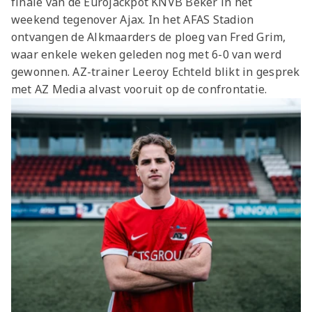
finale van de Eurojackpot KNVB Beker in het
Jong AZ
weekend tegenover Ajax. In het AFAS Stadion
Seizoenkaart
ontvangen de Alkmaarders de ploeg van Fred Grim,
waar enkele weken geleden nog met 6-0 van werd
gewonnen. AZ-trainer Leeroy Echteld blikt in gesprek
met AZ Media alvast vooruit op de confrontatie.