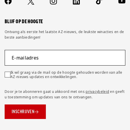
Socials
https://www.facebook.com/AZAlkmaar
X
Instagram
LinkedIn
TikTok
YouT
FAQ
Wijzig privacy instellingen
BLIJF OP DE HOOGTE
Ontvang als eerste het laatste AZ-nieuws, de leukste winacties en de
beste aanbiedingen!
E-mailadres
Ik wil graag via de mail op de hoogte gehouden worden van alle
AZ-nieuws updates en ontwikkelingen.
Door je te abonneren gaat u akkoord met ons
privacybeleid
en geeft
u toestemming om updates van ons te ontvangen.
INSCHRIJVEN