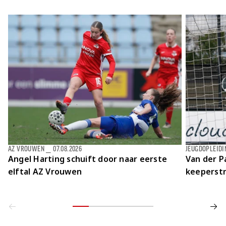
AZ VROUWEN
⎯
07.08.2026
JEUGDOPLEIDI
Angel Harting schuift door naar eerste
Van der Pa
elftal AZ Vrouwen
keeperstr