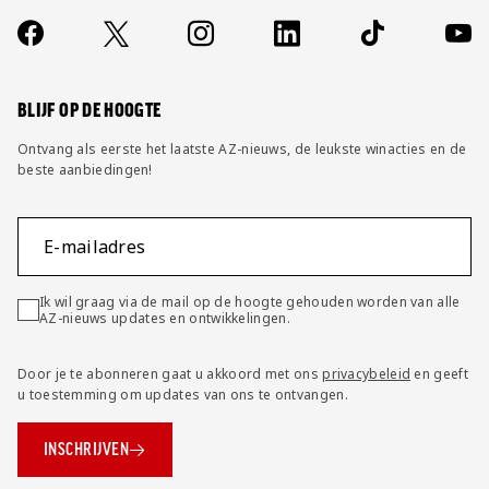
Over ons
Contact
Socials
https://www.facebook.com/AZAlkmaar
X
Instagram
LinkedIn
TikTok
YouT
FAQ
Wijzig privacy instellingen
BLIJF OP DE HOOGTE
Ontvang als eerste het laatste AZ-nieuws, de leukste winacties en de
beste aanbiedingen!
E-mailadres
Ik wil graag via de mail op de hoogte gehouden worden van alle
AZ-nieuws updates en ontwikkelingen.
Door je te abonneren gaat u akkoord met ons
privacybeleid
en geeft
u toestemming om updates van ons te ontvangen.
INSCHRIJVEN