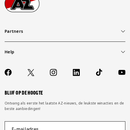
Partners
Help
Over ons
Contact
Socials
https://www.facebook.com/AZAlkmaar
X
Instagram
LinkedIn
TikTok
YouT
FAQ
Wijzig privacy instellingen
BLIJF OP DE HOOGTE
Ontvang als eerste het laatste AZ-nieuws, de leukste winacties en de
beste aanbiedingen!
E-mailadres