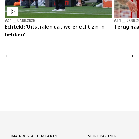
AZ 1
⎯
07.08.2026
AZ 1
⎯
07.08.2
Echteld: ‘Uitstralen dat we er echt zin in
Terug naa
hebben’
Partner Logos Grid
MAIN & STADIUM PARTNER
SHIRT PARTNER