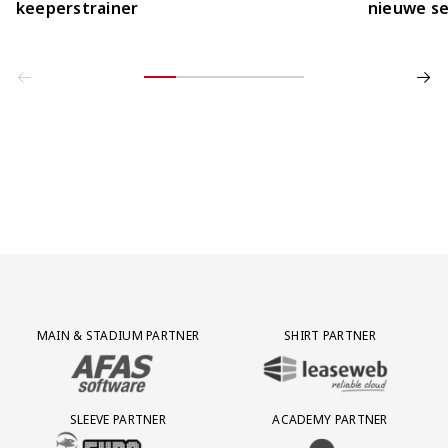
keeperstrainer
nieuwe se
Partner Logos Grid
MAIN & STADIUM PARTNER
SHIRT PARTNER
BEZOEK ONZE MAIN & STADIUM PARTNER AFAS SOFTWARE
BEZOEK ONZE SHIRT PARTNER LEAS
SLEEVE PARTNER
ACADEMY PARTNER
BEZOEK ONZE SLEEVE PARTNER EUROJACKPOT
BEZOEK ONZE ACADEMY PARTN