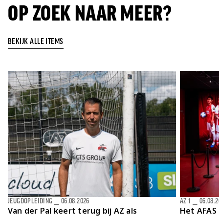
OP ZOEK NAAR MEER?
BEKIJK ALLE ITEMS
JEUGDOPLEIDING
⎯
06.08.2026
AZ 1
⎯
06.08.
Van der Pal keert terug bij AZ als
Het AFAS 