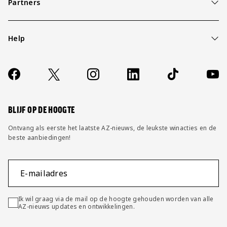
Partners
Help
Over ons
Contact
Socials
https://www.facebook.com/AZAlkmaar
X
Instagram
LinkedIn
TikTok
YouT
FAQ
Wijzig privacy instellingen
BLIJF OP DE HOOGTE
Ontvang als eerste het laatste AZ-nieuws, de leukste winacties en de
beste aanbiedingen!
E-mailadres
Ik wil graag via de mail op de hoogte gehouden worden van alle
AZ-nieuws updates en ontwikkelingen.