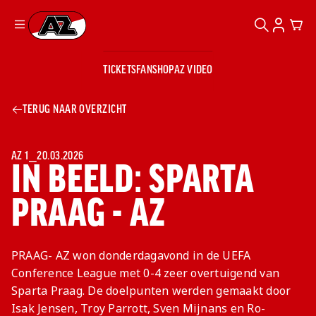
ZOEKEN
ACCOUN
CAR
Ga naar onze homepage
TICKETS
FANSHOP
AZ VIDEO
ZOEKEN
Zoeken
Sluiten
TICKETS
TERUG NAAR OVERZICHT
FANSHOP
AZ VIDEO
TICKETS
BUSINESS
BUSINESS
AZ 1
⎯
20.03.2026
IN BEELD: SPARTA
PRAAG - AZ
AZ 1
AZ Business
Wat is AZ
Kees Kist
Bestel je
Business?
Hospitality
Lounge
AZ
seizoenkaart
PRAAG- AZ won donderdagavond in de UEFA
AZ Business
Georg Kessler
VROUWEN
NIEUWS
TEAMS
CLUB & FANS
JEUGDOPLEIDING
Nieuws
Conference League met 0-4 zeer overtuigend van
Exposure
Events
Lounge
Teams
Sparta Praag. De doelpunten werden gemaakt door
Partnership
JONG AZ
Losse tickets
Skybox
Club & Fans
Isak Jensen, Troy Parrott, Sven Mijnans en Ro-