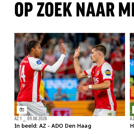
OP ZOEK NAAR M
AZ 1
⎯
09.08.2026
AZ
In beeld: AZ - ADO Den Haag
H