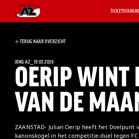
TICKETS
FANSH
Ga naar onze homepage
TERUG NAAR OVERZICHT
AZ 1
OVER
AZ
Hist
JONG AZ
⎯
19.03.2026
OERIP WINT
Seiz
Prij
Nieu
VAN DE MAA
Jaar
Sele
Medi
Weds
Onz
ZAANSTAD- Julian Oerip heeft het Doelpunt 
cult
kanonskogel in het competitie-duel tegen F