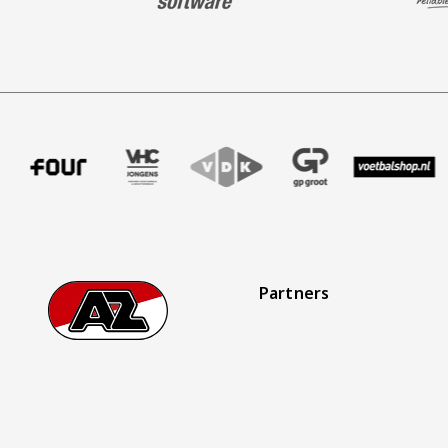
fer uitzendbureau
tner Intal
 onze partner Four
Bezoek onze partner VHC Jongens
Partner Logos Slider
Bezoek onze partner VDK
Bezoek onze partner GP Gro
Bezoek onze partn
Bezoek on
Partners
Footer
Ga naar onze homepage