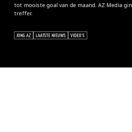
tot mooiste goal van de maand. AZ Media gi
treffer.
JONG AZ
LAATSTE NIEUWS
VIDEO'S
JONG AZ
LAATSTE NIEUWS
VIDEO'S