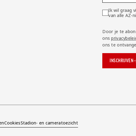
Ik wil graag
van alle AZ-
Door je te abon
ons
privacybelei
ons te ontvange
INSCHRIJVEN
ok.com/AZAlkmaar
e
en
Cookies
Stadion- en cameratoezicht