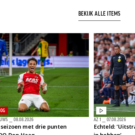
BEKIJK ALLE ITEMS
LOG
EUWS
⎯
08.08.2026
AZ 1
⎯
07.08.2026
 seizoen met drie punten
Echteld: ‘Uitst
DO Den Haag
in hebben’