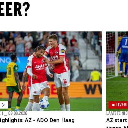
EER?
LIVEB
 1
⎯
09.08.2026
LAATSTE NI
ighlights: AZ - ADO Den Haag
AZ start
tegen A