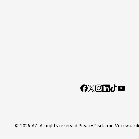
Socials
https://www.facebo
X
Instagram
LinkedIn
TikTok
YouTub
© 2026 AZ. All rights reserved.
Privacy
Disclaimer
Voorwaard
Overig