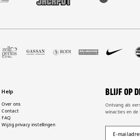
ot
er Voetbalshop
ze partner Zell Gerlos
Bezoek onze partner Gassan
Bezoek onze partner Rodi Media
Bezoek onze partner Reijngoud
Bezoek onze partner N
Bezoek onze 
Bez
BLIJF OP 
Help
Over ons
Ontvang als eer
Contact
winacties en de
FAQ
Wijzig privacy instellingen
E-mailadre