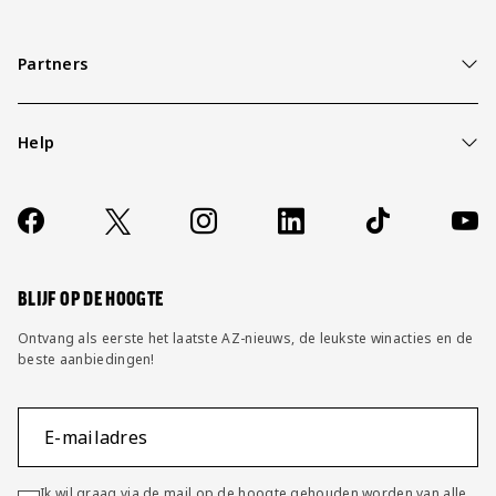
Partners
Help
Over ons
Contact
Socials
https://www.facebook.com/AZAlkmaar
X
Instagram
LinkedIn
TikTok
YouT
FAQ
Wijzig privacy instellingen
BLIJF OP DE HOOGTE
Ontvang als eerste het laatste AZ-nieuws, de leukste winacties en de
beste aanbiedingen!
E-mailadres
Ik wil graag via de mail op de hoogte gehouden worden van alle