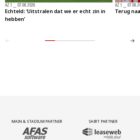
AZ 1
⎯
07.08.2026
AZ 1
⎯
07.08.2
Echteld: ‘Uitstralen dat we er echt zin in
Terug naa
hebben’
Partner Logos Grid
MAIN & STADIUM PARTNER
SHIRT PARTNER
BEZOEK ONZE MAIN & STADIUM PARTNER AFAS SOFTWARE
BEZOEK ONZE SHIRT PARTNER LEAS