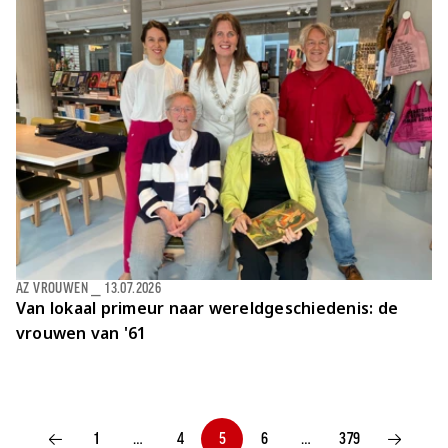
AZ VROUWEN
⎯
13.07.2026
Van lokaal primeur naar wereldgeschiedenis: de
vrouwen van '61
1
…
4
5
6
…
379
VORIGE PAGINA
VOLGENDE P