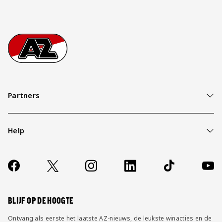
Footer
Ga naar onze homepage
Partners
Help
Over ons
Contact
Socials
https://www.facebook.com/AZAlkmaar
X
Instagram
LinkedIn
TikTok
YouT
FAQ
Wijzig privacy instellingen
BLIJF OP DE HOOGTE
Ontvang als eerste het laatste AZ-nieuws, de leukste winacties en de