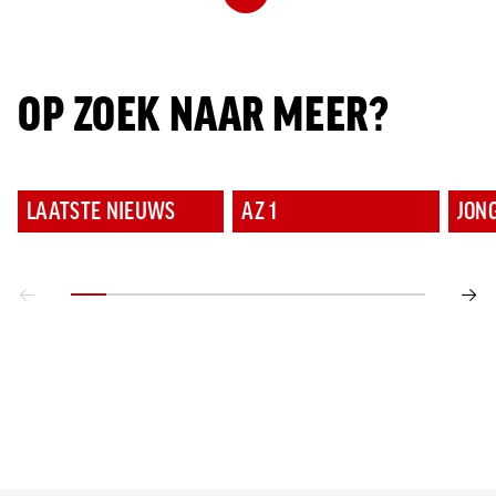
OP ZOEK NAAR MEER?
LAATSTE NIEUWS
AZ 1
JON