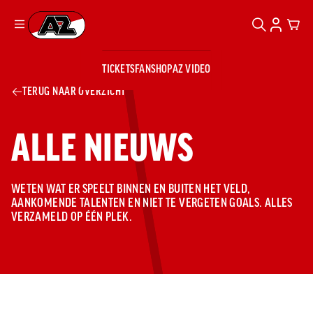
ZOEKEN
ACCOUN
CAR
Ga naar onze homepage
TICKETS
FANSHOP
AZ VIDEO
ZOEKEN
Zoeken
Sluiten
TERUG NAAR OVERZICHT
TICKETS
FANSHOP
AZ VIDEO
TICKETS
BUSINESS
ALLE NIEUWS
BUSINESS
WETEN WAT ER SPEELT BINNEN EN BUITEN HET VELD,
AZ 1
AZ Business
AANKOMENDE TALENTEN EN NIET TE VERGETEN GOALS. ALLES
VERZAMELD OP ÉÉN PLEK.
Wat is AZ
Kees Kist
Bestel je
Business?
Hospitality
Lounge
AZ
seizoenkaart
AZ Business
Georg Kessler
VROUWEN
NIEUWS
TEAMS
CLUB & FANS
JEUGDOPLEIDING
Nieuws
Exposure
Events
Lounge
Teams
Partnership
JONG AZ
Losse tickets
Skybox
Club & Fans