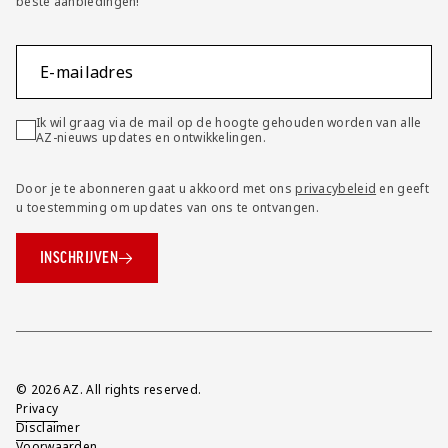
beste aanbiedingen!
E-mailadres
Ik wil graag via de mail op de hoogte gehouden worden van alle
AZ-nieuws updates en ontwikkelingen.
Door je te abonneren gaat u akkoord met ons
privacybeleid
en geeft
u toestemming om updates van ons te ontvangen.
INSCHRIJVEN
Overig
© 2026 AZ. All rights reserved.
Privacy
Disclaimer
Voorwaarden