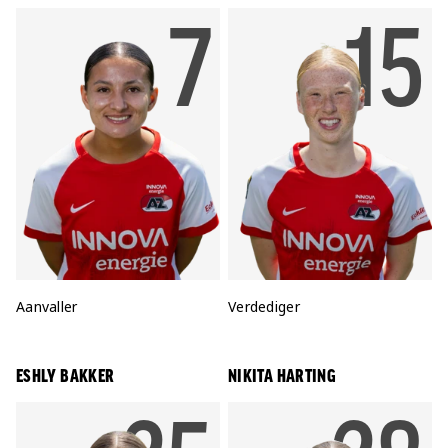
RUGNU
7
R
15
Positie:
Aanvaller
Positie:
Verdediger
ESHLY BAKKER
NIKITA HARTING