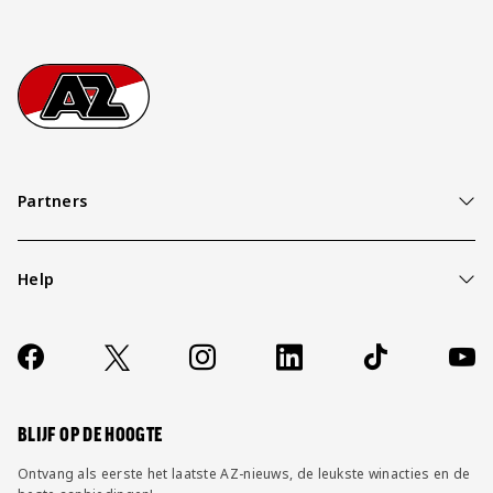
Footer
Ga naar onze homepage
Partners
Help
Over ons
Contact
Socials
https://www.facebook.com/AZAlkmaar
X
Instagram
LinkedIn
TikTok
YouT
FAQ
Wijzig privacy instellingen
BLIJF OP DE HOOGTE
Ontvang als eerste het laatste AZ-nieuws, de leukste winacties en de