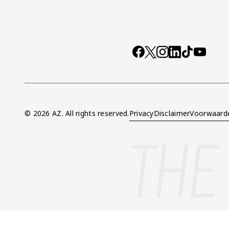
Socials
https://www.facebo
X
Instagram
LinkedIn
TikTok
YouTub
© 2026 AZ. All rights reserved.
Privacy
Disclaimer
Voorwaard
Overig