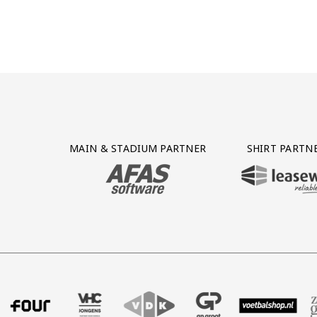
Partner Logos Grid
MAIN & STADIUM PARTNER
SHIRT PARTN
BEZOEK ONZE MAIN & STADIUM PARTNER 
BEZOEK ONZE SHIR
r uitzendbureau
er Intal
nze partner Four
Bezoek onze partner VHC Jongens
Partner Logos Slider
Bezoek onze partner VDK
Bezoek onze partner GP Groot
Bezoek onze partner
Bezoek onze
Be