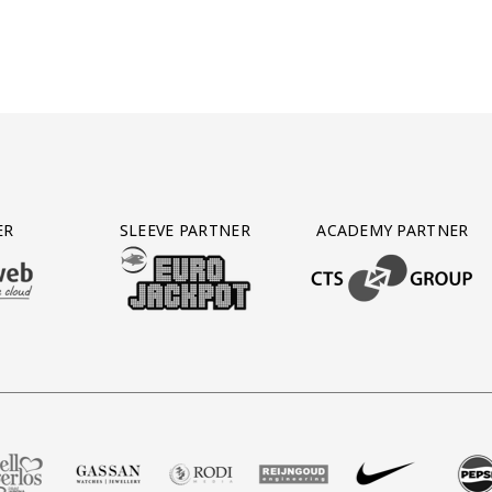
ER
SLEEVE PARTNER
ACADEMY PARTNER
AFAS SOFTWARE
T PARTNER LEASEWEB
BEZOEK ONZE SLEEVE PARTNER EUROJACKPOT
BEZOEK ONZE ACADEM
 Voetbalshop
 partner Zell Gerlos
zoek onze partner Gassan
Bezoek onze partner Rodi Media
Bezoek onze partner Reijngoud
Bezoek onze partner Nik
Bezoek onze pa
Bezoe