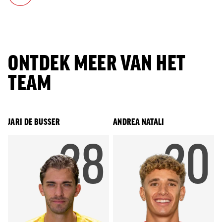
ONTDEK MEER VAN HET
TEAM
JARI DE BUSSER
ANDREA NATALI
RUGNUM
28
RU
20