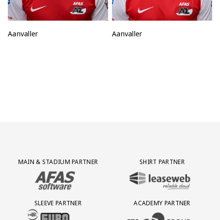
Positie:
Aanvaller
Positie:
Aanvaller
Partner Logos Grid
MAIN & STADIUM PARTNER
SHIRT PARTNER
BEZOEK ONZE MAIN & STADIUM PARTNER AFAS SOFTWARE
BEZOEK ONZE SHIRT PARTNER LEAS
SLEEVE PARTNER
ACADEMY PARTNER
BEZOEK ONZE SLEEVE PARTNER EUROJACKPOT
BEZOEK ONZE ACADEMY PARTN