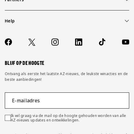
Help
Over ons
Contact
Socials
https://www.facebook.com/AZAlkmaar
X
Instagram
LinkedIn
TikTok
YouT
FAQ
Wijzig privacy instellingen
BLIJF OP DE HOOGTE
Ontvang als eerste het laatste AZ-nieuws, de leukste winacties en de
beste aanbiedingen!
E-mailadres
Ik wil graag via de mail op de hoogte gehouden worden van alle
AZ-nieuws updates en ontwikkelingen.