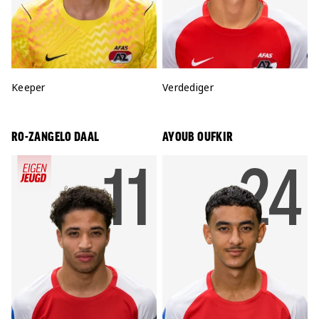
Positie:
Keeper
Positie:
Verdediger
RO-ZANGELO DAAL
AYOUB OUFKIR
RUGNU
11
RU
24