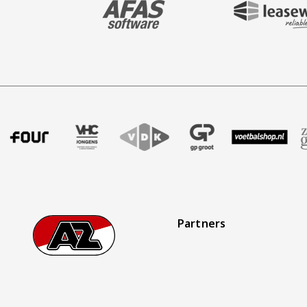
r uitzendbureau
r Intal
nze partner Four
Bezoek onze partner VHC Jongens
Partner Logos Slider
Bezoek onze partner VDK
Bezoek onze partner GP Groot
Bezoek onze partner 
Bezoek onze 
Bez
Partners
Footer
Ga naar onze homepage