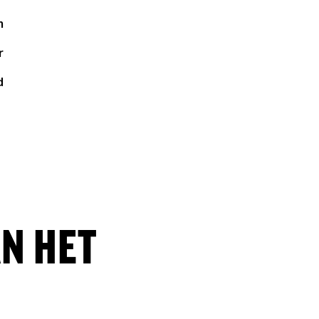
m
r
d
N HET