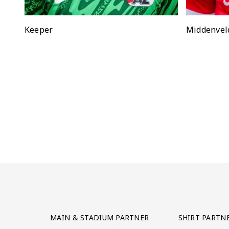
Positie:
Keeper
Positie:
Middenvel
Partner Logos Grid
MAIN & STADIUM PARTNER
SHIRT PARTN
BEZOEK ONZE MAIN & STADIUM PARTNER 
BEZOEK ONZE SHIR