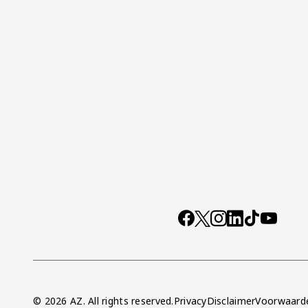
Socials
https://www.facebo
X
Instagram
LinkedIn
TikTok
YouTub
© 2026 AZ. All rights reserved.
Privacy
Disclaimer
Voorwaard
Overig