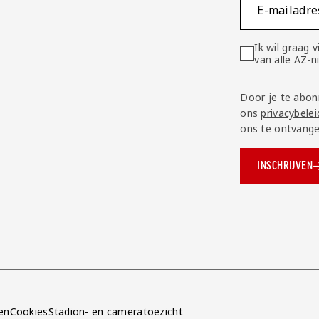
E-mailadre
Ik wil graag
van alle AZ-
Door je te abon
ons
privacybelei
ons te ontvange
INSCHRIJVEN
ok.com/AZAlkmaar
e
en
Cookies
Stadion- en cameratoezicht