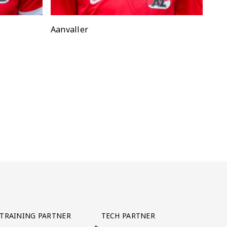
Positie:
Aanvaller
TRAINING PARTNER
TECH PARTNER
BEZOEK ONZE TRAINING PARTNER LEBARA
BEZOEK ONZE TECH PARTNER ADEPTVIE