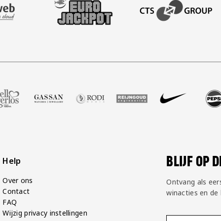
BEZOEK ONZE ACADEM
Voetbalshop
partner Zell Gerlos
oek onze partner Gassan
Bezoek onze partner Rodi Media
Bezoek onze partner Reijngoud
Bezoek onze partner Nik
Bezoek onze pa
Bezoek
BLIJF OP 
Help
Over ons
Ontvang als eer
Contact
winacties en de
FAQ
Wijzig privacy instellingen