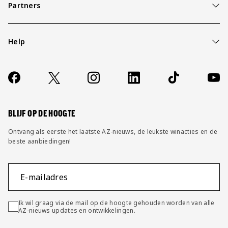
Partners
Help
Over ons
Contact
Socials
https://www.facebook.com/AZAlkmaar
X
Instagram
LinkedIn
TikTok
YouT
FAQ
Wijzig privacy instellingen
BLIJF OP DE HOOGTE
Ontvang als eerste het laatste AZ-nieuws, de leukste winacties en de
beste aanbiedingen!
E-mailadres
Ik wil graag via de mail op de hoogte gehouden worden van alle
AZ-nieuws updates en ontwikkelingen.