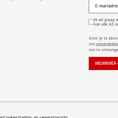
E-mailadre
Ik wil graag
van alle AZ-
Door je te abon
ons
privacybelei
ons te ontvange
INSCHRIJVEN
ok.com/AZAlkmaar
e
en
Cookies
Stadion- en cameratoezicht