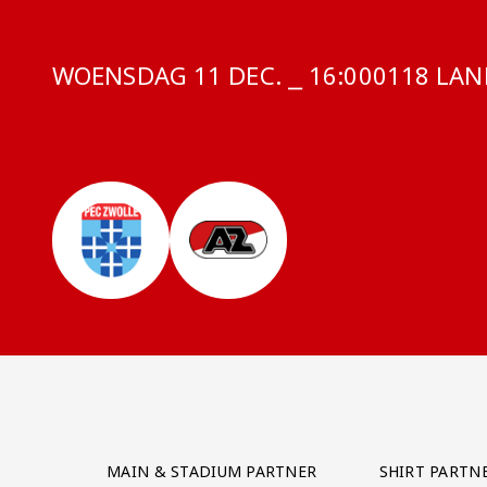
WOENSDAG 11 DEC. ⎯ 16:00
COMPETIT
0118 LAND
Partner Logos Grid
MAIN & STADIUM PARTNER
SHIRT PARTN