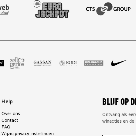
AFAS SOFTWARE
T PARTNER LEASEWEB
BEZOEK ONZE SLEEVE PARTNER EUROJACKPOT
BEZOEK ONZE ACADEM
GP Groot
 partner Voetbalshop
oek onze partner Zell Gerlos
Bezoek onze partner Gassan
Bezoek onze partner Rodi Media
Bezoek onze partner Rei
Bezoek onze pa
Bezoek
BLIJF OP 
Help
Over ons
Ontvang als eer
Contact
winacties en de
FAQ
Wijzig privacy instellingen