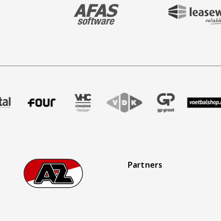
BEZOEK ONZE MAIN & STADIUM PARTNER 
BEZOEK ONZE SHIR
aak
er Treffer uitzendbureau
ze partner Intal
Bezoek onze partner Four
Partner Logos Slider
Bezoek onze partner VHC Jongens
Bezoek onze partner VDK
Bezoek onze partner 
Bezoek onze
Bez
Partners
Footer
Ga naar onze homepage