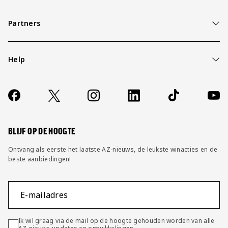
Partners
Help
Over ons
Contact
Socials
https://www.facebook.com/AZAlkmaar
X
Instagram
LinkedIn
TikTok
YouT
FAQ
Wijzig privacy instellingen
BLIJF OP DE HOOGTE
Ontvang als eerste het laatste AZ-nieuws, de leukste winacties en de
beste aanbiedingen!
E-mailadres
Ik wil graag via de mail op de hoogte gehouden worden van alle