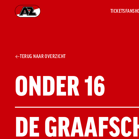
TICKETS
FANSH
Ga naar onze homepage
AZ 1
OVER
TERUG NAAR OVERZICHT
AZ
Hist
Seiz
THUIS TEAM:
ONDER 16
, SCORE:
Prij
Nieu
Jaar
Sele
VS
Medi
Weds
UIT TEAM:
DE GRAAFSCH
, SCORE:
Onz
cult