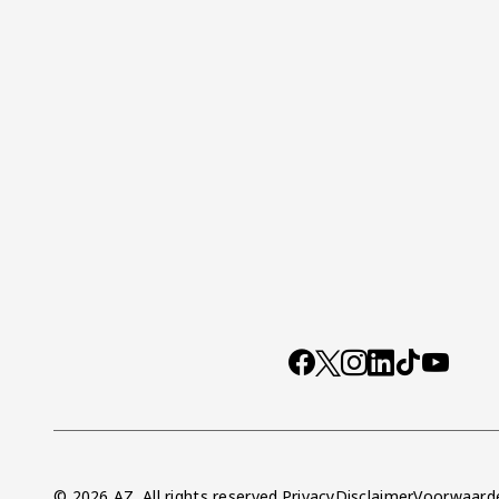
Socials
https://www.facebo
X
Instagram
LinkedIn
TikTok
YouTub
© 2026 AZ. All rights reserved.
Privacy
Disclaimer
Voorwaard