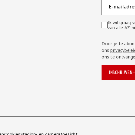
E-mailadre
Ik wil graag
van alle AZ-
Door je te abon
ons
privacybelei
ons te ontvange
INSCHRIJVEN
ok.com/AZAlkmaar
e
en
Cookies
Stadion- en cameratoezicht