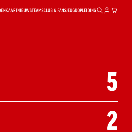
ZOENKAART
NIEUWS
TEAMS
CLUB & FANS
JEUGDOPLEIDING
ZOEKEN
ACCOUNT
CART
UGD
EN
N
Z
ures
5
en
 17
 16
2