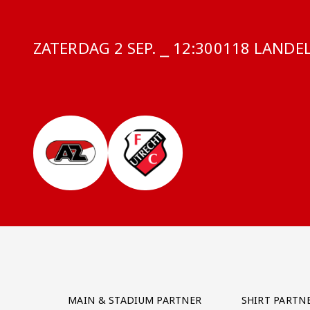
ZATERDAG 2 SEP. ⎯ 12:30
COMPETITIE:
0118 LANDEL
Partner Logos Grid
MAIN & STADIUM PARTNER
SHIRT PARTN