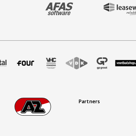
BEZOEK ONZE MAIN & STADIUM PARTNER 
BEZOEK ONZE SHIR
maak
er Treffer uitzendbureau
nze partner Intal
Bezoek onze partner Four
Partner Logos Slider
Bezoek onze partner VHC Jongens
Bezoek onze partner VDK
Bezoek onze partner 
Bezoek onze
Be
Partners
Footer
Ga naar onze homepage