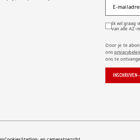
E-mailadre
Ik wil graag
van alle AZ-
Door je te abon
ons
privacybelei
ons te ontvange
INSCHRIJVEN
ok.com/AZAlkmaar
e
en
Cookies
Stadion- en cameratoezicht