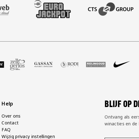
AFAS SOFTWARE
T PARTNER LEASEWEB
BEZOEK ONZE SLEEVE PARTNER EUROJACKPOT
BEZOEK ONZE ACADEM
GP Groot
 partner Voetbalshop
zoek onze partner Zell Gerlos
Bezoek onze partner Gassan
Bezoek onze partner Rodi Media
Bezoek onze partner Rei
Bezoek onze pa
Bezoe
BLIJF OP 
Help
Over ons
Ontvang als eer
Contact
winacties en de
FAQ
Wijzig privacy instellingen