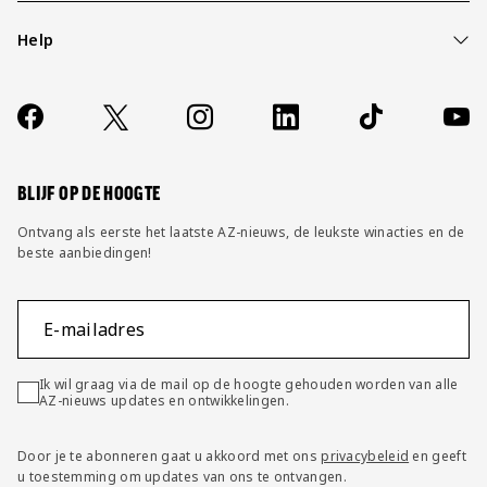
Help
Over ons
Contact
Socials
https://www.facebook.com/AZAlkmaar
X
Instagram
LinkedIn
TikTok
YouT
FAQ
Wijzig privacy instellingen
BLIJF OP DE HOOGTE
Ontvang als eerste het laatste AZ-nieuws, de leukste winacties en de
beste aanbiedingen!
E-mailadres
Ik wil graag via de mail op de hoogte gehouden worden van alle
AZ-nieuws updates en ontwikkelingen.
Door je te abonneren gaat u akkoord met ons
privacybeleid
en geeft
u toestemming om updates van ons te ontvangen.