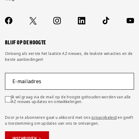
Over ons
Contact
Socials
https://www.facebook.com/AZAlkmaar
X
Instagram
LinkedIn
TikTok
YouT
FAQ
Wijzig privacy instellingen
BLIJF OP DE HOOGTE
Ontvang als eerste het laatste AZ-nieuws, de leukste winacties en de
beste aanbiedingen!
E-mailadres
Ik wil graag via de mail op de hoogte gehouden worden van alle
AZ-nieuws updates en ontwikkelingen.
Door je te abonneren gaat u akkoord met ons
privacybeleid
en geeft
u toestemming om updates van ons te ontvangen.
INSCHRIJVEN