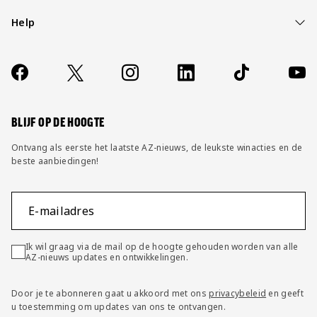
Help
Over ons
Contact
Socials
https://www.facebook.com/AZAlkmaar
X
Instagram
LinkedIn
TikTok
YouT
FAQ
Wijzig privacy instellingen
BLIJF OP DE HOOGTE
Ontvang als eerste het laatste AZ-nieuws, de leukste winacties en de
beste aanbiedingen!
E-mailadres
Ik wil graag via de mail op de hoogte gehouden worden van alle
AZ-nieuws updates en ontwikkelingen.
Door je te abonneren gaat u akkoord met ons
privacybeleid
en geeft
u toestemming om updates van ons te ontvangen.