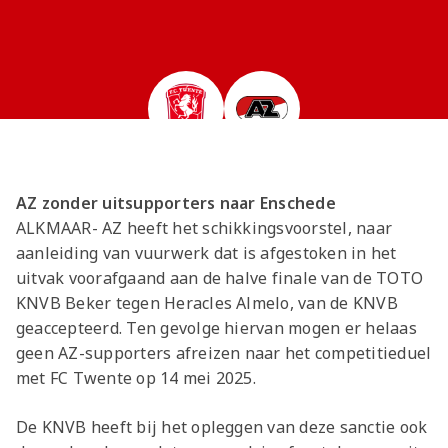
Meeting &
Seizoenarrangement
Grand Café Van
Jeugdopleiding
Nieuws
AZ 1
Over ons
Jeugdopleiding
Events
BUSINESS
Nieuws
Gaal
Laatste
AZ
AZ Vrouwen
Jong AZ
Historie
Grand Café Van
Lid worden
Vacatures
Over de AZ
Onder 19
Jong AZ
Over de
TICKETS
Nieuws
Seizoenkaart
AZ Vrouwen
Seizoenkaart
Seizoenkaart
Prijzenkast
AFAS Stadion
Gaal
Evenementen
Jeugdopleiding
Onder 17
Vrouwen
foundation
AZ 1
Nieuws
Nieuws
Nieuws
Jaarrekening
Praktische
De vriendjes
Youth League
Onder 16
Onder 17
Nieuws
LOG IN
Jong AZ
Juniorclubs
AZ
Selectie
Selectie
Selectie
Media
informatie
van AZ
Voetbalschool
Onder 15
Onder 16
Bestel nu je
Vrouwen
Wedstrijden
Wedstrijden
Wedstrijden
Onze cultuur
Kinderfeestje
AFAS
Onder 14
AZ Jeugd
AZ
seizoenkaart
Jong
Victor
Trainingscomplex
Onder 13
Jongens
Foundation
AZ zonder uitsupporters naar Enschede
AZ Clubkaart
AZ
Nieuws
Nieuws
Onder 12
ALKMAAR- AZ heeft het schikkingsvoorstel, naar
Uitregistratie
Nieuws
Onder 11
AZ Jeugd
Werken bij AZ
aanleiding van vuurwerk dat is afgestoken in het
Resale
video's
uitvak voorafgaand aan de halve finale van de TOTO
Meiden
Praktische
AZ
KNVB Beker tegen Heracles Almelo, van de KNVB
informatie
Jeugdopleiding
geaccepteerd. Ten gevolge hiervan mogen er helaas
Zet wedstrijden
AZ
geen AZ-supporters afreizen naar het competitieduel
in je agenda
Business
met FC Twente op 14 mei 2025.
AZ Vrouwen
De KNVB heeft bij het opleggen van deze sanctie ook
seizoenkaart