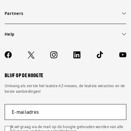
Partners
Help
Over ons
Contact
Socials
https://www.facebook.com/AZAlkmaar
X
Instagram
LinkedIn
TikTok
YouT
FAQ
Wijzig privacy instellingen
BLIJF OP DE HOOGTE
Ontvang als eerste het laatste AZ-nieuws, de leukste winacties en de
beste aanbiedingen!
E-mailadres
Ik wil graag via de mail op de hoogte gehouden worden van alle