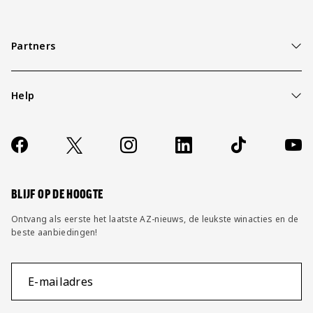
Partners
Help
Over ons
Contact
Socials
https://www.facebook.com/AZAlkmaar
X
Instagram
LinkedIn
TikTok
YouT
FAQ
Wijzig privacy instellingen
BLIJF OP DE HOOGTE
Ontvang als eerste het laatste AZ-nieuws, de leukste winacties en de
beste aanbiedingen!
E-mailadres