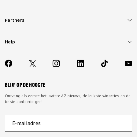
Partners
Help
Over ons
Contact
Socials
https://www.facebook.com/AZAlkmaar
X
Instagram
LinkedIn
TikTok
YouT
FAQ
Wijzig privacy instellingen
BLIJF OP DE HOOGTE
Ontvang als eerste het laatste AZ-nieuws, de leukste winacties en de
beste aanbiedingen!
E-mailadres