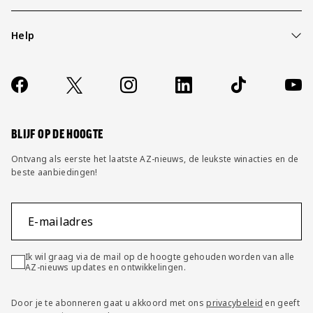
Help
Over ons
Contact
Socials
https://www.facebook.com/AZAlkmaar
X
Instagram
LinkedIn
TikTok
YouT
FAQ
Wijzig privacy instellingen
BLIJF OP DE HOOGTE
Ontvang als eerste het laatste AZ-nieuws, de leukste winacties en de
beste aanbiedingen!
E-mailadres
Ik wil graag via de mail op de hoogte gehouden worden van alle
AZ-nieuws updates en ontwikkelingen.
Door je te abonneren gaat u akkoord met ons
privacybeleid
en geeft