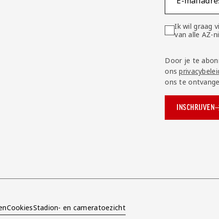
E-mailadre
Ik wil graag
van alle AZ-
Door je te abon
ons
privacybelei
ons te ontvange
INSCHRIJVEN
ok.com/AZAlkmaar
e
en
Cookies
Stadion- en cameratoezicht