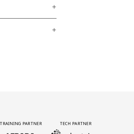
TRAINING PARTNER
TECH PARTNER
BEZOEK ONZE TRAINING PARTNER LEBARA
BEZOEK ONZE TECH PARTNER ADEPTVIE
Y PARTNER CTS GROUP