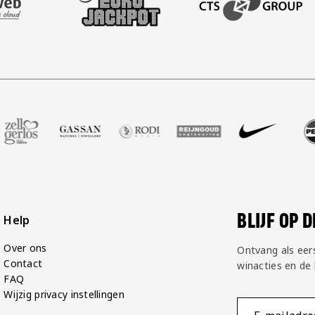
itimatie van de besteller.
Groot
rtner Voetbalshop
 onze partner Zell Gerlos
Bezoek onze partner Gassan
Bezoek onze partner Rodi Media
Bezoek onze partner Reijng
Bezoek onze partne
Bezoek on
BLIJF OP 
Help
Over ons
Ontvang als eer
Contact
winacties en de
FAQ
Wijzig privacy instellingen