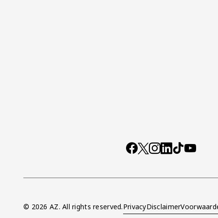
Socials
https://www.facebo
X
Instagram
LinkedIn
TikTok
YouTub
© 2026 AZ. All rights reserved.
Privacy
Disclaimer
Voorwaard
Overig