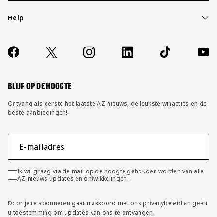
Help
Over ons
Contact
Socials
https://www.facebook.com/AZAlkmaar
X
Instagram
LinkedIn
TikTok
YouT
FAQ
Wijzig privacy instellingen
BLIJF OP DE HOOGTE
Ontvang als eerste het laatste AZ-nieuws, de leukste winacties en de
beste aanbiedingen!
E-mailadres
Ik wil graag via de mail op de hoogte gehouden worden van alle
AZ-nieuws updates en ontwikkelingen.
Door je te abonneren gaat u akkoord met ons
privacybeleid
en geeft
u toestemming om updates van ons te ontvangen.