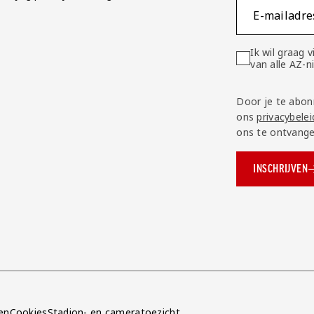
E-mailadre
Ik wil graag
van alle AZ-
Door je te abon
ons
privacybelei
ons te ontvange
INSCHRIJVEN
ok.com/AZAlkmaar
e
en
Cookies
Stadion- en cameratoezicht