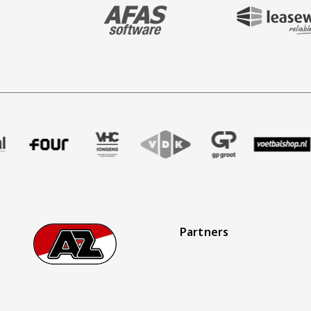
BEZOEK ONZE MAIN & STADIUM PARTNER 
BEZOEK ONZE SHIR
ak
r Treffer uitzendbureau
e partner Intal
ezoek onze partner Four
Partner Logos Slider
Bezoek onze partner VHC Jongens
Bezoek onze partner VDK
Bezoek onze partner G
Bezoek onze 
Bezo
Partners
Footer
Ga naar onze homepage