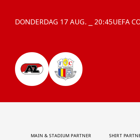
DONDERDAG 17 AUG. ⎯ 20:45
COMPET
UEFA C
Partner Logos Grid
MAIN & STADIUM PARTNER
SHIRT PARTN