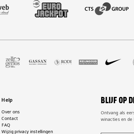
AFAS SOFTWARE
T PARTNER LEASEWEB
BEZOEK ONZE SLEEVE PARTNER EUROJACKPOT
BEZOEK ONZE ACADEM
P Groot
partner Voetbalshop
ek onze partner Zell Gerlos
Bezoek onze partner Gassan
Bezoek onze partner Rodi Media
Bezoek onze partner Reij
Bezoek onze par
Bezoek 
BLIJF OP 
Help
Over ons
Ontvang als eer
Contact
winacties en de
FAQ
Wijzig privacy instellingen