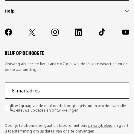
Help
Over ons
Contact
Socials
https://www.facebook.com/AZAlkmaar
X
Instagram
LinkedIn
TikTok
YouT
FAQ
Wijzig privacy instellingen
BLIJF OP DE HOOGTE
Ontvang als eerste het laatste AZ-nieuws, de leukste winacties en de
beste aanbiedingen!
E-mailadres
Ik wil graag via de mail op de hoogte gehouden worden van alle
AZ-nieuws updates en ontwikkelingen.
Door je te abonneren gaat u akkoord met ons
privacybeleid
en geeft
u toestemming om updates van ons te ontvangen.