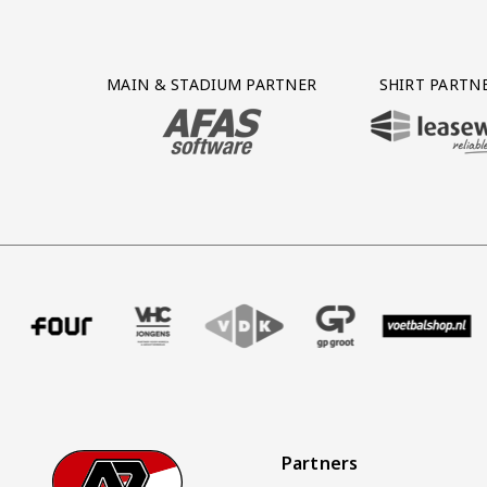
Partner Logos Grid
MAIN & STADIUM PARTNER
SHIRT PARTN
BEZOEK ONZE MAIN & STADIUM PARTNER 
BEZOEK ONZE SHIR
r uitzendbureau
er Intal
nze partner Four
Bezoek onze partner VHC Jongens
Partner Logos Slider
Bezoek onze partner VDK
Bezoek onze partner GP Groot
Bezoek onze partner
Bezoek onze 
Be
Partners
Footer
Ga naar onze homepage