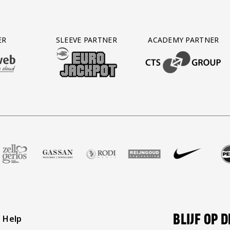
ER
SLEEVE PARTNER
ACADEMY PARTNER
AFAS SOFTWARE
T PARTNER LEASEWEB
BEZOEK ONZE SLEEVE PARTNER EUROJACKPOT
BEZOEK ONZE ACADEM
 Voetbalshop
partner Zell Gerlos
zoek onze partner Gassan
Bezoek onze partner Rodi Media
Bezoek onze partner Reijngoud
Bezoek onze partner Nik
Bezoek onze pa
Bezoe
BLIJF OP 
Help