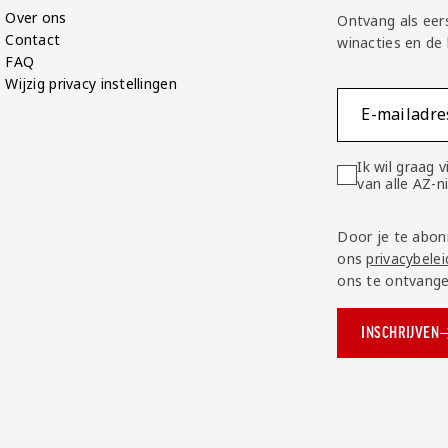
Over ons
Ontvang als eer
Contact
winacties en de
FAQ
Wijzig privacy instellingen
E-mailadre
Ik wil graag
van alle AZ-
Door je te abon
ons
privacybelei
ons te ontvange
INSCHRIJVEN
ok.com/AZAlkmaar
e