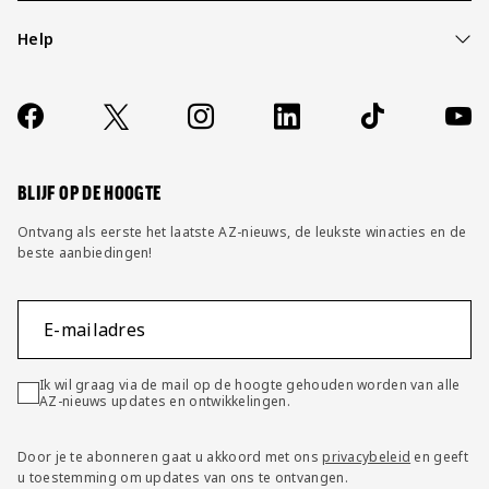
Help
Over ons
Contact
Socials
https://www.facebook.com/AZAlkmaar
X
Instagram
LinkedIn
TikTok
YouT
FAQ
Wijzig privacy instellingen
BLIJF OP DE HOOGTE
Ontvang als eerste het laatste AZ-nieuws, de leukste winacties en de
beste aanbiedingen!
E-mailadres
Ik wil graag via de mail op de hoogte gehouden worden van alle
AZ-nieuws updates en ontwikkelingen.
Door je te abonneren gaat u akkoord met ons
privacybeleid
en geeft
u toestemming om updates van ons te ontvangen.