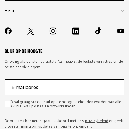
Help
Over ons
Contact
Socials
https://www.facebook.com/AZAlkmaar
X
Instagram
LinkedIn
TikTok
YouT
FAQ
Wijzig privacy instellingen
BLIJF OP DE HOOGTE
Ontvang als eerste het laatste AZ-nieuws, de leukste winacties en de
beste aanbiedingen!
E-mailadres
Ik wil graag via de mail op de hoogte gehouden worden van alle
AZ-nieuws updates en ontwikkelingen.
Door je te abonneren gaat u akkoord met ons
privacybeleid
en geeft
u toestemming om updates van ons te ontvangen.