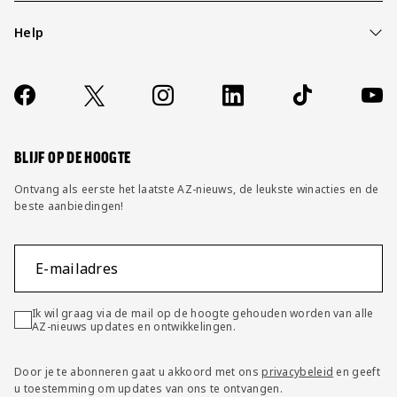
Help
Over ons
Contact
Socials
https://www.facebook.com/AZAlkmaar
X
Instagram
LinkedIn
TikTok
YouT
FAQ
Wijzig privacy instellingen
BLIJF OP DE HOOGTE
Ontvang als eerste het laatste AZ-nieuws, de leukste winacties en de
beste aanbiedingen!
E-mailadres
Ik wil graag via de mail op de hoogte gehouden worden van alle
AZ-nieuws updates en ontwikkelingen.
Door je te abonneren gaat u akkoord met ons
privacybeleid
en geeft
u toestemming om updates van ons te ontvangen.