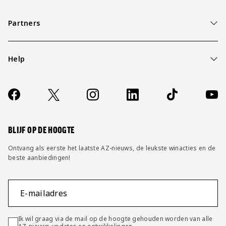
Partners
Help
Over ons
Contact
Socials
https://www.facebook.com/AZAlkmaar
X
Instagram
LinkedIn
TikTok
YouT
FAQ
Wijzig privacy instellingen
BLIJF OP DE HOOGTE
Ontvang als eerste het laatste AZ-nieuws, de leukste winacties en de
beste aanbiedingen!
E-mailadres
Ik wil graag via de mail op de hoogte gehouden worden van alle