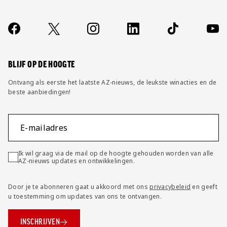
Over ons
Contact
Socials
https://www.facebook.com/AZAlkmaar
X
Instagram
LinkedIn
TikTok
YouT
FAQ
Wijzig privacy instellingen
BLIJF OP DE HOOGTE
Ontvang als eerste het laatste AZ-nieuws, de leukste winacties en de
beste aanbiedingen!
E-mailadres
Ik wil graag via de mail op de hoogte gehouden worden van alle
AZ-nieuws updates en ontwikkelingen.
Door je te abonneren gaat u akkoord met ons
privacybeleid
en geeft
u toestemming om updates van ons te ontvangen.
INSCHRIJVEN