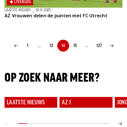
LIVEBLOG
LAATSTE NIEUWS
⎯
16.11.2025
AZ Vrouwen delen de punten met FC Utrecht
1
…
13
14
15
…
127
VORIGE PAGINA
VOLGENDE PA
OP ZOEK NAAR MEER?
LAATSTE NIEUWS
AZ 1
JON