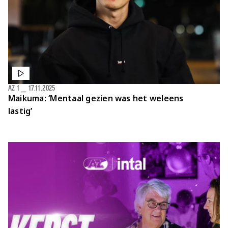
AZ 1
⎯
17.11.2025
Maikuma: ‘Mentaal gezien was het weleens
lastig’