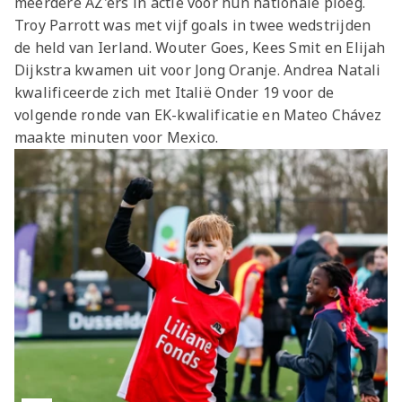
meerdere AZ'ers in actie voor hun nationale ploeg.
Jong AZ
Troy Parrott was met vijf goals in twee wedstrijden
Seizoenkaart
de held van Ierland. Wouter Goes, Kees Smit en Elijah
Dijkstra kwamen uit voor Jong Oranje. Andrea Natali
kwalificeerde zich met Italië Onder 19 voor de
volgende ronde van EK-kwalificatie en Mateo Chávez
maakte minuten voor Mexico.