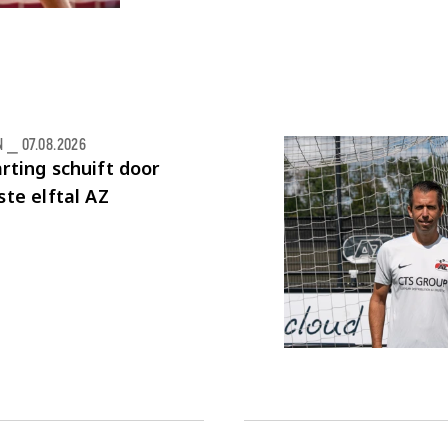
N
⎯
07.08.2026
rting schuift door
ste elftal AZ
n