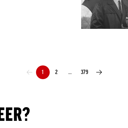
1
2
…
379
VORIGE PAGINA
VOLGENDE PAGINA
EER?