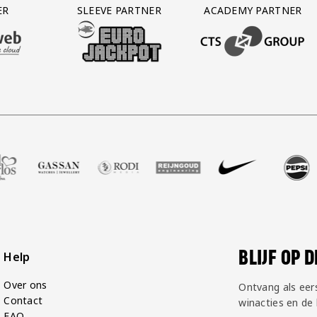
ER
SLEEVE PARTNER
ACADEMY PARTNER
AFAS SOFTWARE
T PARTNER LEASEWEB
BEZOEK ONZE SLEEVE PARTNER EUROJACKPOT
BEZOEK ONZE ACADEM
alshop
er Zell Gerlos
nze partner Gassan
Bezoek onze partner Rodi Media
Bezoek onze partner Reijngoud
Bezoek onze partner Nike
Bezoek onze partner 
Bezoek onze
Be
BLIJF OP 
Help
Over ons
Ontvang als eer
Contact
winacties en de
FAQ