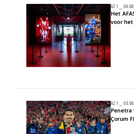
AZ 1
⎯
06.08
Het AFAS
voor het
AZ 1
⎯
03.08
Penetra
Çorum F