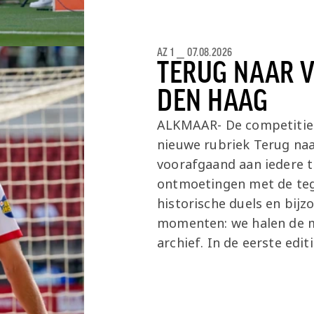
AZ 1
⎯
07.08.2026
TERUG NAAR VI
DEN HAAG
ALKMAAR- De competitie s
nieuwe rubriek Terug naa
voorafgaand aan iedere t
ontmoetingen met de teg
historische duels en bij
momenten: we halen de m
archief. In de eerste edi