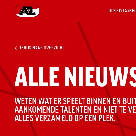
TICKETS
FANSH
Ga naar onze homepage
AZ 1
OVER
TERUG NAAR OVERZICHT
AZ
Hist
ALLE NIEUW
Seiz
Prij
Nieu
Jaar
Sele
WETEN WAT ER SPEELT BINNEN EN BUIT
Medi
AANKOMENDE TALENTEN EN NIET TE V
Weds
ALLES VERZAMELD OP ÉÉN PLEK.
Onz
cult