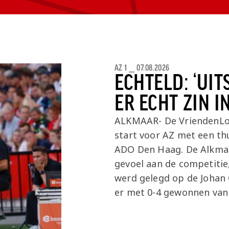
Onder 13
Praktische
Seizoenarrangement
Nieuws
Café Van
informatie
Nieuws
Nieuws
Gaal
Onder 12
Nieuws
video's
Zet
Onder 11
wedstrijden
AZ
AZ 1
⎯
07.08.2026
in je
Jeugdopleiding
ECHTELD: ‘UI
agenda
ER ECHT ZIN I
AZ
AZ Vrouwen
Business
ALKMAAR- De VriendenLote
seizoenkaart
start voor AZ met een t
Jong AZ
ADO Den Haag. De Alkmaa
Seizoenkaart
gevoel aan de competitie
werd gelegd op de Johan 
er met 0-4 gewonnen van