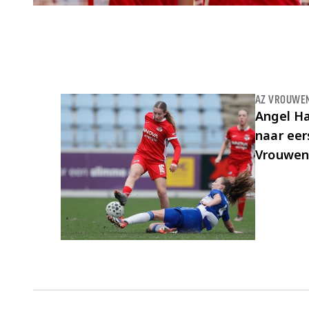
Laatste items
AZ VROUWE
Angel Ha
naar eer
Vrouwe